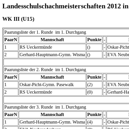
Landesschulschachmeisterschaften 2012 i
WK III (U15)
Paarungsliste der 1. Runde im 1. Durchgang
PaarN
Mannschaft
Punkte
-
1
RS Ueckermünde
()
-
Oskar-Pich
2
Gerhard-Hauptmann-Gymn. Wisma
()
-
EVA Neubr
Paarungsliste der 2. Runde im 1. Durchgang
PaarN
Mannschaft
Punkte
-
1
Oskar-Picht-Gymn. Pasewalk
(2)
-
EVA Neubr
2
RS Ueckermünde
(0)
-
Gerhard-H
Paarungsliste der 3. Runde im 1. Durchgang
PaarN
Mannschaft
Punkte
-
1
Gerhard-Hauptmann-Gymn. Wisma
(4)
-
Oskar-Pich