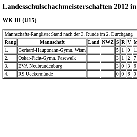
Landesschulschachmeisterschaften 2012 i
WK III (U15)
Mannschafts-Rangliste: Stand nach der 3. Runde im 2. Durchgang
Rang
Mannschaft
Land
NWZ
S
R
V
M
1.
Gerhard-Hauptmann-Gymn. Wism
5
1
0
1
2.
Oskar-Picht-Gymn. Pasewalk
3
1
2
7
3.
EVA Neubrandenburg
3
0
3
6
4.
RS Ueckermünde
0
0
6
0