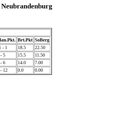
n Neubrandenburg
an.Pkt.
Brt.Pkt
SoBerg
1 - 1
18.5
22.50
 - 5
15.5
11.50
 - 6
14.0
7.00
 - 12
0.0
0.00