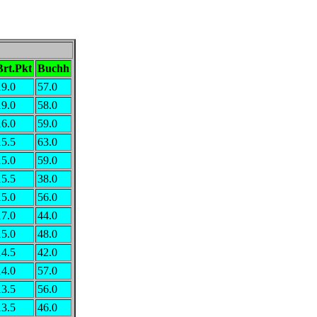
Brt.Pkt
Buchh
19.0
57.0
19.0
58.0
16.0
59.0
15.5
63.0
15.0
59.0
15.5
38.0
15.0
56.0
17.0
44.0
15.0
48.0
14.5
42.0
14.0
57.0
13.5
56.0
13.5
46.0