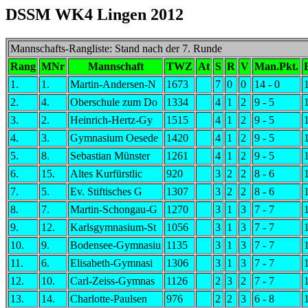
DSSM WK4 Lingen 2012
Mannschafts-Rangliste: Stand nach der 7. Runde
Rang
MNr
Mannschaft
TWZ
At
S
R
V
Man.Pkt.
1.
1.
Martin-Andersen-N
1673
7
0
0
14 - 0
2.
4.
Oberschule zum Do
1334
4
1
2
9 - 5
3.
2.
Heinrich-Hertz-Gy
1515
4
1
2
9 - 5
4.
3.
Gymnasium Oesede
1420
4
1
2
9 - 5
5.
8.
Sebastian Münster
1261
4
1
2
9 - 5
6.
15.
Altes Kurfürstlic
920
3
2
2
8 - 6
7.
5.
Ev. Stiftisches G
1307
3
2
2
8 - 6
8.
7.
Martin-Schongau-G
1270
3
1
3
7 - 7
9.
12.
Karlsgymnasium-St
1056
3
1
3
7 - 7
10.
9.
Bodensee-Gymnasiu
1135
3
1
3
7 - 7
11.
6.
Elisabeth-Gymnasi
1306
3
1
3
7 - 7
12.
10.
Carl-Zeiss-Gymnas
1126
2
3
2
7 - 7
13.
14.
Charlotte-Paulsen
976
2
2
3
6 - 8