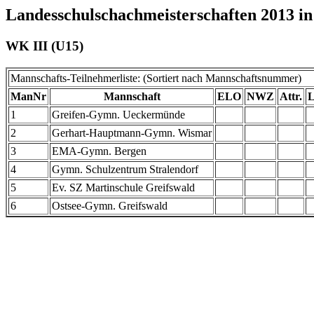
Landesschulschachmeisterschaften 2013 i
WK III (U15)
Mannschafts-Teilnehmerliste: (Sortiert nach Mannschaftsnummer)
ManNr
Mannschaft
ELO
NWZ
Attr.
1
Greifen-Gymn. Ueckermünde
2
Gerhart-Hauptmann-Gymn. Wismar
3
EMA-Gymn. Bergen
4
Gymn. Schulzentrum Stralendorf
5
Ev. SZ Martinschule Greifswald
6
Ostsee-Gymn. Greifswald