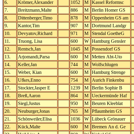
6.
Krömer,Alexander
1052
M
Kassel Reformsc
7.
Breitzmann,Malte
886
M
Berlin Homer GS
8.
Dittenberger,Timo
878
M
Oppenheim GS am
9.
Kantor,Tim
907
M
Dortmund Landgr
10.
Devyatov,Richard
971
M
Stendal GoetheG
11.
Truong, Lisa
600
W
Hamburg Gensler
12.
Rentsch,Jan
1045
M
Possendorf GS
13.
Arjomandi,Parsa
600
M
Metten Abt-Uto
14.
Keller,Jan
744
M
Wolfschlugen
15.
Weber, Kian
600
M
Hamburg Strenge
16.
Ufkes,Enno
754
M
Aurich Finkenbu
17.
Stockter,Jasper E
1239
M
Berlin Sophie B
18.
Breß,Aaron
864
M
Ueckermünde Haf
19.
Siegl,Justus
950
M
Beuren Kleeblat
20.
Neuburger,Jonas
765
M
Pflaumheim GS
21.
Schönweiler,Elisa
1036
W
Lübeck Grönauer
22.
Kück,Malte
600
M
Bremen An d. Ge