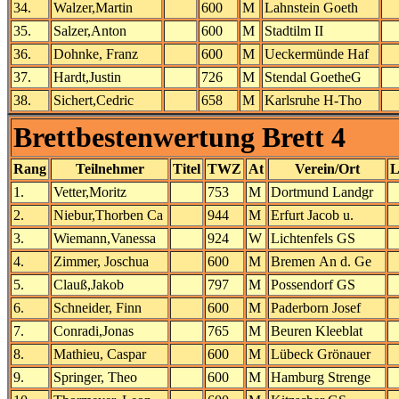
34.
Walzer,Martin
600
M
Lahnstein Goeth
35.
Salzer,Anton
600
M
Stadtilm II
36.
Dohnke, Franz
600
M
Ueckermünde Haf
37.
Hardt,Justin
726
M
Stendal GoetheG
38.
Sichert,Cedric
658
M
Karlsruhe H-Tho
Brettbestenwertung Brett 4
Rang
Teilnehmer
Titel
TWZ
At
Verein/Ort
L
1.
Vetter,Moritz
753
M
Dortmund Landgr
2.
Niebur,Thorben Ca
944
M
Erfurt Jacob u.
3.
Wiemann,Vanessa
924
W
Lichtenfels GS
4.
Zimmer, Joschua
600
M
Bremen An d. Ge
5.
Clauß,Jakob
797
M
Possendorf GS
6.
Schneider, Finn
600
M
Paderborn Josef
7.
Conradi,Jonas
765
M
Beuren Kleeblat
8.
Mathieu, Caspar
600
M
Lübeck Grönauer
9.
Springer, Theo
600
M
Hamburg Strenge