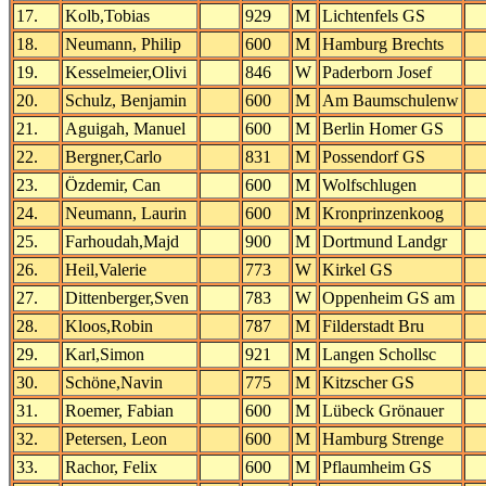
17.
Kolb,Tobias
929
M
Lichtenfels GS
18.
Neumann, Philip
600
M
Hamburg Brechts
19.
Kesselmeier,Olivi
846
W
Paderborn Josef
20.
Schulz, Benjamin
600
M
Am Baumschulenw
21.
Aguigah, Manuel
600
M
Berlin Homer GS
22.
Bergner,Carlo
831
M
Possendorf GS
23.
Özdemir, Can
600
M
Wolfschlugen
24.
Neumann, Laurin
600
M
Kronprinzenkoog
25.
Farhoudah,Majd
900
M
Dortmund Landgr
26.
Heil,Valerie
773
W
Kirkel GS
27.
Dittenberger,Sven
783
W
Oppenheim GS am
28.
Kloos,Robin
787
M
Filderstadt Bru
29.
Karl,Simon
921
M
Langen Schollsc
30.
Schöne,Navin
775
M
Kitzscher GS
31.
Roemer, Fabian
600
M
Lübeck Grönauer
32.
Petersen, Leon
600
M
Hamburg Strenge
33.
Rachor, Felix
600
M
Pflaumheim GS