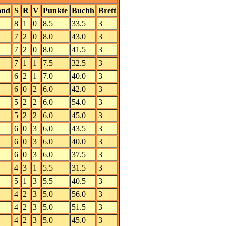
and
S
R
V
Punkte
Buchh
Brett
8
1
0
8.5
33.5
3
7
2
0
8.0
43.0
3
7
2
0
8.0
41.5
3
7
1
1
7.5
32.5
3
6
2
1
7.0
40.0
3
6
0
2
6.0
42.0
3
5
2
2
6.0
54.0
3
5
2
2
6.0
45.0
3
6
0
3
6.0
43.5
3
6
0
3
6.0
40.0
3
6
0
3
6.0
37.5
3
4
3
1
5.5
31.5
3
5
1
3
5.5
40.5
3
4
2
3
5.0
56.0
3
4
2
3
5.0
51.5
3
4
2
3
5.0
45.0
3