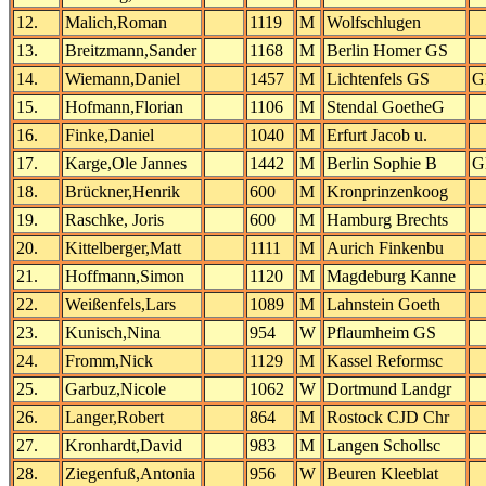
12.
Malich,Roman
1119
M
Wolfschlugen
13.
Breitzmann,Sander
1168
M
Berlin Homer GS
14.
Wiemann,Daniel
1457
M
Lichtenfels GS
G
15.
Hofmann,Florian
1106
M
Stendal GoetheG
16.
Finke,Daniel
1040
M
Erfurt Jacob u.
17.
Karge,Ole Jannes
1442
M
Berlin Sophie B
G
18.
Brückner,Henrik
600
M
Kronprinzenkoog
19.
Raschke, Joris
600
M
Hamburg Brechts
20.
Kittelberger,Matt
1111
M
Aurich Finkenbu
21.
Hoffmann,Simon
1120
M
Magdeburg Kanne
22.
Weißenfels,Lars
1089
M
Lahnstein Goeth
23.
Kunisch,Nina
954
W
Pflaumheim GS
24.
Fromm,Nick
1129
M
Kassel Reformsc
25.
Garbuz,Nicole
1062
W
Dortmund Landgr
26.
Langer,Robert
864
M
Rostock CJD Chr
27.
Kronhardt,David
983
M
Langen Schollsc
28.
Ziegenfuß,Antonia
956
W
Beuren Kleeblat