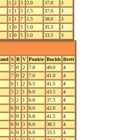
1
2
3
2.0
37.0
3
1
1
5
1.5
37.0
3
1
1
7
1.5
38.0
3
1
0
5
1.0
35.5
3
1
0
5
1.0
33.5
3
and
S
R
V
Punkte
Buchh
Brett
7
0
2
7.0
49.0
4
7
0
2
7.0
41.0
4
6
1
2
6.5
41.5
4
5
2
1
6.0
43.5
4
5
2
1
6.0
37.5
4
6
0
3
6.0
42.0
4
6
0
3
6.0
41.5
4
6
0
3
6.0
38.5
4
6
0
3
6.0
33.5
4