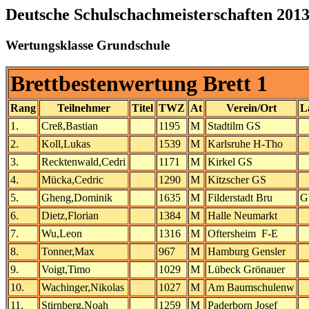
Deutsche Schulschachmeisterschaften 201
Wertungsklasse Grundschule
Brettbestenwertung Brett 1
Rang
Teilnehmer
Titel
TWZ
At
Verein/Ort
L
1.
Creß,Bastian
1195
M
Stadtilm GS
2.
Koll,Lukas
1539
M
Karlsruhe H-Tho
3.
Recktenwald,Cedri
1171
M
Kirkel GS
4.
Mücka,Cedric
1290
M
Kitzscher GS
5.
Gheng,Dominik
1635
M
Filderstadt Bru
G
6.
Dietz,Florian
1384
M
Halle Neumarkt
7.
Wu,Leon
1316
M
Oftersheim F-E
8.
Tonner,Max
967
M
Hamburg Gensler
9.
Voigt,Timo
1029
M
Lübeck Grönauer
10.
Wachinger,Nikolas
1027
M
Am Baumschulenw
11.
Stirnberg,Noah
1259
M
Paderborn Josef