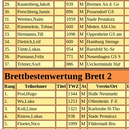
29.
Rautenberg,Jakob
939
M
Bremen An d. Ge
30.
Porschberg,Jannic
896
M
Possendorf GS
31.
Wermes,Naim
1059
M
Stade Pestalozz
32.
Rümmelein, Tobias
600
M
Metten Abt-Uto
33.
Hermanns,Till
1096
M
Oppenheim GS am
34.
Dietrich,Leif
600
M
Hamburg Strenge
35.
Tünte,Lukas
954
M
Raesfeld St.-Se
36.
Purmann,Felix
771
M
Neuenhagen GS S
37.
Trömer,Axel
886
M
Ueckermünde Haf
Brettbestenwertung Brett 2
Rang
Teilnehmer
Titel
TWZ
At
Verein/Ort
1.
Post,Hugo
1344
M
Halle Neumarkt
2.
Wu,Luka
1253
M
Oftersheim F-E
3.
Koll,Linus
1321
M
Karlsruhe H-Tho
4.
Ristow,Lukas
938
M
Stade Pestalozz
5.
Floeter,Nico
1099
M
Filderstadt Bru