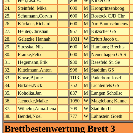
23.
Heil,Lisa-A.
868
W
Kirkel GS
24.
Steinfeld, Mika
600
M
Kronprinzenkoog
25.
Schumann,Corvin
600
M
Rostock CJD Chr
26.
Kückens,Richard
600
M
Am Baumschulenw
27.
Heuter,Christian
957
M
Kitzscher GS
28.
Geletzke,Hannah
1031
W
Erfurt Jacob u.
29.
Stresska, Nils
600
M
Hamburg Brechts
30.
Franke,Felix
600
M
Neuenhagen GS S
31.
Hegemann,Erik
930
M
Raesfeld St.-Se
32.
Kittelmann,Anton
996
M
Stadtilm GS
33.
Kruse,Bjarne
1113
M
Paderborn Josef
34.
Birkner,Nick
752
M
Lichtenfels GS
35.
Koholka,Jan
837
M
Langen Schollsc
36.
Jaenecke,Maike
1050
W
Magdeburg Kanne
37.
Wilhelm,Anna-Lena
709
W
Stadtilm II
38.
Bendel,Noel
777
W
Lahnstein Goeth
Brettbestenwertung Brett 3