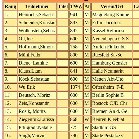
Rang
Teilnehmer
Titel
TWZ
At
Verein/Ort
L
1.
Heinrichs,Sebasti
941
M
Magdeburg Kanne
2.
Schneider,Konstan
893
M
Erfurt Jacob u.
3.
Wöllenstein,Sebas
892
M
Kassel Reformsc
4.
Ott,Joe
600
M
Neuenhagen GS S
5.
Hoffmann,Simon
758
M
Aurich Finkenbu
6.
Mühl,Felix
800
M
Raesfeld St.-Se
7.
Diene, Lamine
600
M
Hamburg Gensler
8.
Klaus,Liam
841
M
Halle Neumarkt
9.
Köck,Sebastian
600
M
Metten Abt-Uto
10.
Wu,Erik
1074
M
Oftersheim F-E
11.
Deutsch, Moritz
600
M
Berlin Sophie B
12.
Zeis,Konstantin
600
M
Rostock CJD Chr
13.
Rosik, Moritz
600
M
Bremen An d. Ge
14.
Ziegenfuß,Larissa
868
W
Beuren Kleeblat
15.
Pflugradt,Natalie
775
W
Stadtilm GS
16.
Singh,Marvin
796
M
Stade Pestalozz