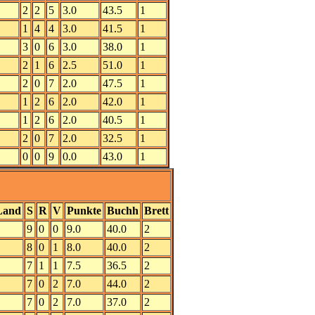
2
2
5
3.0
43.5
1
1
4
4
3.0
41.5
1
3
0
6
3.0
38.0
1
2
1
6
2.5
51.0
1
2
0
7
2.0
47.5
1
1
2
6
2.0
42.0
1
1
2
6
2.0
40.5
1
2
0
7
2.0
32.5
1
0
0
9
0.0
43.0
1
Land
S
R
V
Punkte
Buchh
Brett
9
0
0
9.0
40.0
2
8
0
1
8.0
40.0
2
7
1
1
7.5
36.5
2
7
0
2
7.0
44.0
2
7
0
2
7.0
37.0
2