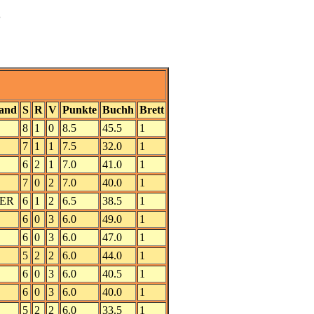
3
and
S
R
V
Punkte
Buchh
Brett
8
1
0
8.5
45.5
1
7
1
1
7.5
32.0
1
6
2
1
7.0
41.0
1
7
0
2
7.0
40.0
1
ER
6
1
2
6.5
38.5
1
6
0
3
6.0
49.0
1
6
0
3
6.0
47.0
1
5
2
2
6.0
44.0
1
6
0
3
6.0
40.5
1
6
0
3
6.0
40.0
1
5
2
2
6.0
33.5
1