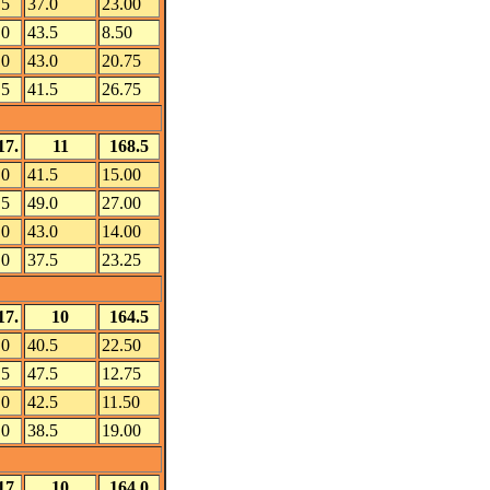
.5
37.0
23.00
.0
43.5
8.50
.0
43.0
20.75
.5
41.5
26.75
17.
11
168.5
.0
41.5
15.00
.5
49.0
27.00
.0
43.0
14.00
.0
37.5
23.25
17.
10
164.5
.0
40.5
22.50
.5
47.5
12.75
.0
42.5
11.50
.0
38.5
19.00
17.
10
164.0