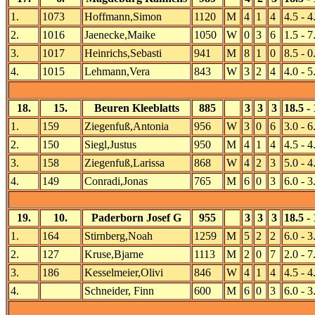
1.
1073
Hoffmann,Simon
1120
M
4
1
4
4.5 - 4
2.
1016
Jaenecke,Maike
1050
W
0
3
6
1.5 - 7
3.
1017
Heinrichs,Sebasti
941
M
8
1
0
8.5 - 0
4.
1015
Lehmann,Vera
843
W
3
2
4
4.0 - 5
18.
15.
Beuren Kleeblatts
885
3
3
3
18.5 - 
1.
159
Ziegenfuß,Antonia
956
W
3
0
6
3.0 - 6
2.
150
Siegl,Justus
950
M
4
1
4
4.5 - 4
3.
158
Ziegenfuß,Larissa
868
W
4
2
3
5.0 - 4
4.
149
Conradi,Jonas
765
M
6
0
3
6.0 - 3
19.
10.
Paderborn Josef G
955
3
3
3
18.5 - 
1.
164
Stirnberg,Noah
1259
M
5
2
2
6.0 - 3
2.
127
Kruse,Bjarne
1113
M
2
0
7
2.0 - 7
3.
186
Kesselmeier,Olivi
846
W
4
1
4
4.5 - 4
4.
Schneider, Finn
600
M
6
0
3
6.0 - 3