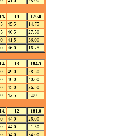
.0
41.0
28.00
14.
14
176.0
.5
45.5
14.75
.5
46.5
27.50
.0
41.5
36.00
.0
46.0
16.25
14.
13
184.5
.0
49.0
28.50
.0
40.0
40.00
.0
45.0
26.50
.0
42.5
4.00
14.
12
181.0
.0
44.0
26.00
.0
44.0
21.50
.0
54.0
34.00