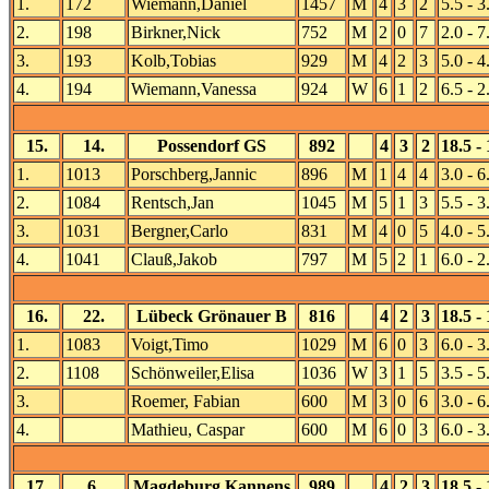
1.
172
Wiemann,Daniel
1457
M
4
3
2
5.5 - 3
2.
198
Birkner,Nick
752
M
2
0
7
2.0 - 7
3.
193
Kolb,Tobias
929
M
4
2
3
5.0 - 4
4.
194
Wiemann,Vanessa
924
W
6
1
2
6.5 - 2
15.
14.
Possendorf GS
892
4
3
2
18.5 - 
1.
1013
Porschberg,Jannic
896
M
1
4
4
3.0 - 6
2.
1084
Rentsch,Jan
1045
M
5
1
3
5.5 - 3
3.
1031
Bergner,Carlo
831
M
4
0
5
4.0 - 5
4.
1041
Clauß,Jakob
797
M
5
2
1
6.0 - 2
16.
22.
Lübeck Grönauer B
816
4
2
3
18.5 - 
1.
1083
Voigt,Timo
1029
M
6
0
3
6.0 - 3
2.
1108
Schönweiler,Elisa
1036
W
3
1
5
3.5 - 5
3.
Roemer, Fabian
600
M
3
0
6
3.0 - 6
4.
Mathieu, Caspar
600
M
6
0
3
6.0 - 3
17.
6.
Magdeburg Kannens
989
4
2
3
18.5 - 