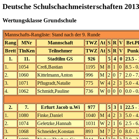
Deutsche Schulschachmeisterschaften 201
Wertungsklasse Grundschule
Mannschafts-Rangliste: Stand nach der 9. Runde
Rang
MNr
Mannschaft
TWZ
At
S
R
V
Brt.P
Brett
TlnKen
Teilnehmer
TWZ
At
S
R
V
Punk
1.
11.
Stadtilm GS
926
5
4
0
23.5 - 
1.
1054
Creß,Bastian
1195
M
8
1
0
8.5 - 0
2.
1060
Kittelmann,Anton
996
M
2
0
7
2.0 - 7
3.
1071
Pflugradt,Natalie
775
W
4
2
3
5.0 - 4
4.
1062
Schmidt,Pauline
736
W
0
0
0
0.0 - 0
2.
7.
Erfurt Jacob u.Wi
977
5
3
1
22.5 - 
1.
1080
Finke,Daniel
1040
M
4
2
3
5.0 - 4
2.
1074
Geletzke,Hannah
1031
W
2
1
6
2.5 - 6
3.
1068
Schneider,Konstan
893
M
7
2
0
8.0 - 1