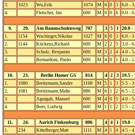
3.
1023
Wu,Erik
1074
M
6
0
3
6.0 - 3
4.
Fleischer, Jan
600
M
0
0
6
0.0 - 6
9.
29.
Am Baumschulenweg
707
3
5
1
20.0 - 
1.
1154
Wachinger,Nikolas
1027
M
6
0
3
6.0 - 3
2.
1144
Kückens,Richard
600
M
2
2
5
3.0 - 6
3.
Schulz, Benjamin
600
M
3
2
4
4.0 - 5
4.
Bernardoni, Paolo
600
M
4
0
1
4.0 - 1
10.
23.
Berlin Homer GS
814
4
2
3
19.5 - 
1.
1080
Breitzmann,Sander
1168
M
5
1
3
5.5 - 3
2.
1081
Breitzmann,Malte
886
M
6
1
2
6.5 - 2
3.
Aguigah, Manuel
600
M
4
0
5
4.0 - 5
4.
Beer, Ludwig
600
M
1
1
2
1.5 - 2
11.
24.
Aurich Finkenburg
806
4
4
1
19.0 - 
1.
234
Kittelberger,Matt
1111
M
4
1
4
4.5 - 4