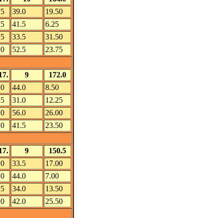
.5
39.0
19.50
.5
41.5
6.25
.5
33.5
31.50
.0
52.5
23.75
17.
9
172.0
.0
44.0
8.50
.5
31.0
12.25
.0
56.0
26.00
.0
41.5
23.50
17.
9
150.5
.0
33.5
17.00
.0
44.0
7.00
.5
34.0
13.50
.0
42.0
25.50