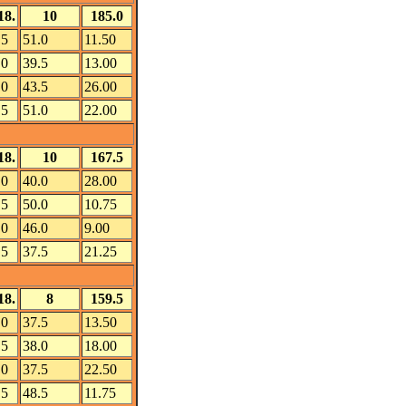
18.
10
185.0
.5
51.0
11.50
.0
39.5
13.00
.0
43.5
26.00
.5
51.0
22.00
18.
10
167.5
.0
40.0
28.00
.5
50.0
10.75
.0
46.0
9.00
.5
37.5
21.25
18.
8
159.5
.0
37.5
13.50
.5
38.0
18.00
.0
37.5
22.50
.5
48.5
11.75