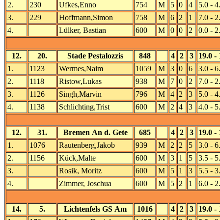
2.
230
Ufkes,Enno
754
M
5
0
4
5.0 - 4
3.
229
Hoffmann,Simon
758
M
6
2
1
7.0 - 2
4.
Lülker, Bastian
600
M
0
0
2
0.0 - 2
12.
20.
Stade Pestalozzis
848
4
2
3
19.0 - 
1.
1123
Wermes,Naim
1059
M
3
0
6
3.0 - 6
2.
1118
Ristow,Lukas
938
M
7
0
2
7.0 - 2
3.
1126
Singh,Marvin
796
M
4
2
3
5.0 - 4
4.
1138
Schlichting,Trist
600
M
2
4
3
4.0 - 5
12.
31.
Bremen An d. Gete
685
4
2
3
19.0 - 
1.
1076
Rautenberg,Jakob
939
M
2
2
5
3.0 - 6
2.
1156
Kück,Malte
600
M
3
1
5
3.5 - 5
3.
Rosik, Moritz
600
M
5
1
3
5.5 - 3
4.
Zimmer, Joschua
600
M
5
2
1
6.0 - 2
14.
5.
Lichtenfels GS Am
1016
4
2
3
19.0 - 