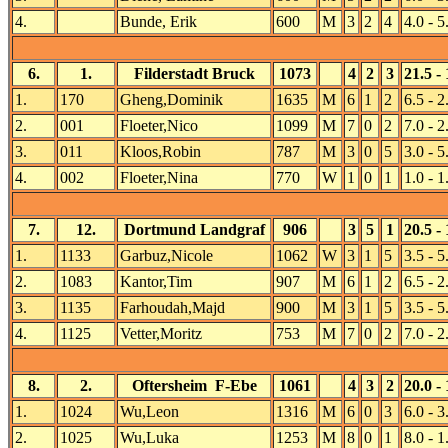
4.
Bunde, Erik
600
M
3
2
4
4.0 - 5
6.
1.
Filderstadt Bruck
1073
4
2
3
21.5 - 
1.
170
Gheng,Dominik
1635
M
6
1
2
6.5 - 2
2.
001
Floeter,Nico
1099
M
7
0
2
7.0 - 2
3.
011
Kloos,Robin
787
M
3
0
5
3.0 - 5
4.
002
Floeter,Nina
770
W
1
0
1
1.0 - 1
7.
12.
Dortmund Landgraf
906
3
5
1
20.5 - 
1.
1133
Garbuz,Nicole
1062
W
3
1
5
3.5 - 5
2.
1083
Kantor,Tim
907
M
6
1
2
6.5 - 2
3.
1135
Farhoudah,Majd
900
M
3
1
5
3.5 - 5
4.
1125
Vetter,Moritz
753
M
7
0
2
7.0 - 2
8.
2.
Oftersheim F-Ebe
1061
4
3
2
20.0 - 
1.
1024
Wu,Leon
1316
M
6
0
3
6.0 - 3
2.
1025
Wu,Luka
1253
M
8
0
1
8.0 - 1