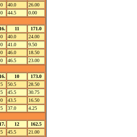
.0
40.0
26.00
.0
44.5
0.00
16.
11
171.0
.0
40.0
24.00
.0
41.0
9.50
.0
46.0
18.50
.0
46.5
23.00
16.
10
173.0
.5
50.5
28.50
.5
45.5
30.75
.0
43.5
16.50
.5
37.0
4.25
17.
12
162.5
.5
45.5
21.00