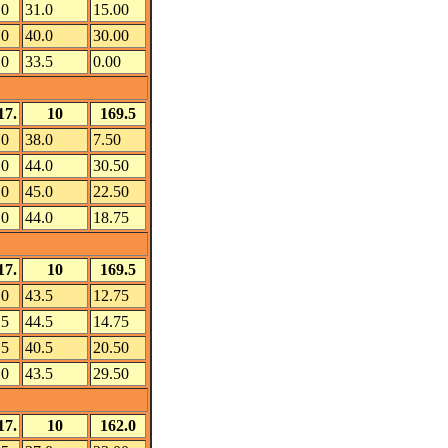
.0
31.0
15.00
.0
40.0
30.00
.0
33.5
0.00
17.
10
169.5
.0
38.0
7.50
.0
44.0
30.50
.0
45.0
22.50
.0
44.0
18.75
17.
10
169.5
.0
43.5
12.75
.5
44.5
14.75
.5
40.5
20.50
.0
43.5
29.50
17.
10
162.0