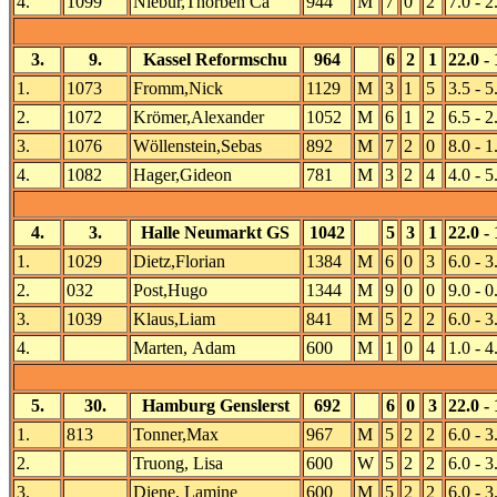
4.
1099
Niebur,Thorben Ca
944
M
7
0
2
7.0 - 2
3.
9.
Kassel Reformschu
964
6
2
1
22.0 - 
1.
1073
Fromm,Nick
1129
M
3
1
5
3.5 - 5
2.
1072
Krömer,Alexander
1052
M
6
1
2
6.5 - 2
3.
1076
Wöllenstein,Sebas
892
M
7
2
0
8.0 - 1
4.
1082
Hager,Gideon
781
M
3
2
4
4.0 - 5
4.
3.
Halle Neumarkt GS
1042
5
3
1
22.0 - 
1.
1029
Dietz,Florian
1384
M
6
0
3
6.0 - 3
2.
032
Post,Hugo
1344
M
9
0
0
9.0 - 0
3.
1039
Klaus,Liam
841
M
5
2
2
6.0 - 3
4.
Marten, Adam
600
M
1
0
4
1.0 - 4
5.
30.
Hamburg Genslerst
692
6
0
3
22.0 - 
1.
813
Tonner,Max
967
M
5
2
2
6.0 - 3
2.
Truong, Lisa
600
W
5
2
2
6.0 - 3
3.
Diene, Lamine
600
M
5
2
2
6.0 - 3