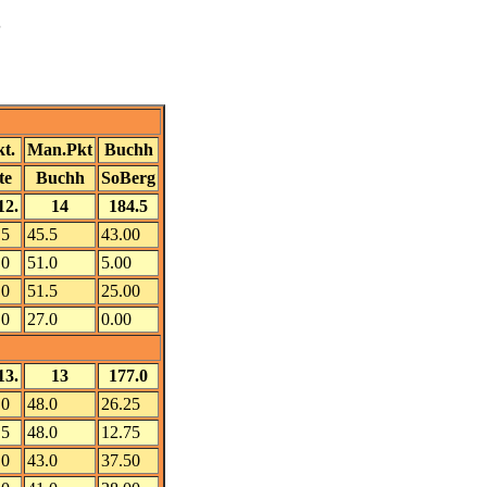
3
kt.
Man.Pkt
Buchh
te
Buchh
SoBerg
12.
14
184.5
.5
45.5
43.00
.0
51.0
5.00
.0
51.5
25.00
.0
27.0
0.00
13.
13
177.0
.0
48.0
26.25
.5
48.0
12.75
.0
43.0
37.50