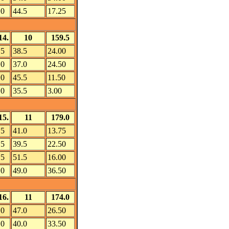
.0
44.5
17.25
14.
10
159.5
.5
38.5
24.00
.0
37.0
24.50
.0
45.5
11.50
.0
35.5
3.00
15.
11
179.0
.5
41.0
13.75
.5
39.5
22.50
.5
51.5
16.00
.0
49.0
36.50
16.
11
174.0
.0
47.0
26.50
.0
40.0
33.50