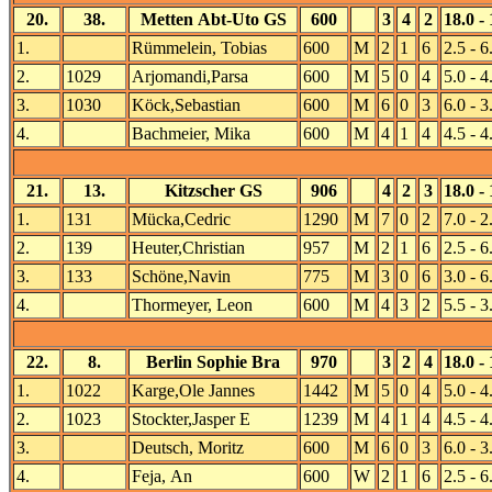
20.
38.
Metten Abt-Uto GS
600
3
4
2
18.0 - 
1.
Rümmelein, Tobias
600
M
2
1
6
2.5 - 6
2.
1029
Arjomandi,Parsa
600
M
5
0
4
5.0 - 4
3.
1030
Köck,Sebastian
600
M
6
0
3
6.0 - 3
4.
Bachmeier, Mika
600
M
4
1
4
4.5 - 4
21.
13.
Kitzscher GS
906
4
2
3
18.0 - 
1.
131
Mücka,Cedric
1290
M
7
0
2
7.0 - 2
2.
139
Heuter,Christian
957
M
2
1
6
2.5 - 6
3.
133
Schöne,Navin
775
M
3
0
6
3.0 - 6
4.
Thormeyer, Leon
600
M
4
3
2
5.5 - 3
22.
8.
Berlin Sophie Bra
970
3
2
4
18.0 - 
1.
1022
Karge,Ole Jannes
1442
M
5
0
4
5.0 - 4
2.
1023
Stockter,Jasper E
1239
M
4
1
4
4.5 - 4
3.
Deutsch, Moritz
600
M
6
0
3
6.0 - 3
4.
Feja, An
600
W
2
1
6
2.5 - 6