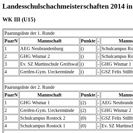
Landesschulschachmeisterschaften 2014 i
WK III (U15)
Paarungsliste der 1. Runde
PaarN
Mannschaft
Punkte
-
Manns
1
AEG Neubrandenburg
()
-
Schulcampus Ro
2
GHG Wismar 2
()
-
Schulcampus Ro
3
Ev. SZ Martinschule Greifswal
()
-
GHG Wismar 1
4
Greifen-Gym. Ueckermünde
()
-
GSZ Felix Stillf
Paarungsliste der 2. Runde
PaarN
Mannschaft
Punkte
-
Manns
1
GHG Wismar 1
(2)
-
AEG Neubrande
2
Greifen-Gym. Ueckermünde
(2)
-
GHG Wismar 2
3
Schulcampus Rostock 2
(0)
-
GSZ Felix Stillf
4
Schulcampus Rostock 1
(0)
-
Ev. SZ Martinsc