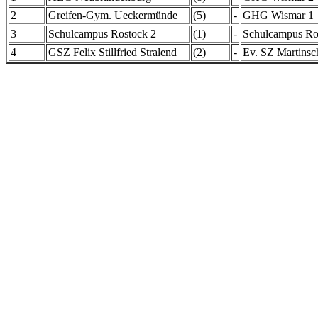
2
Greifen-Gym. Ueckermünde
(5)
-
GHG Wismar 1
3
Schulcampus Rostock 2
(1)
-
Schulcampus Ro
4
GSZ Felix Stillfried Stralend
(2)
-
Ev. SZ Martinsc