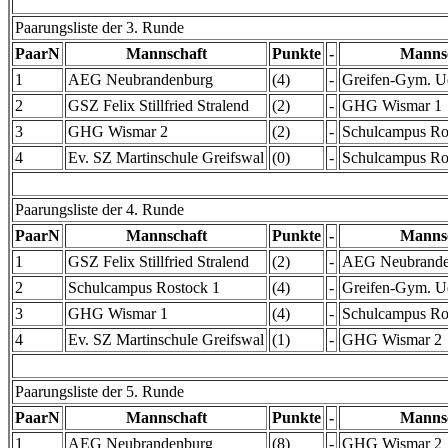
Paarungsliste der 3. Runde
PaarN
Mannschaft
Punkte
-
Manns
1
AEG Neubrandenburg
(4)
-
Greifen-Gym. 
2
GSZ Felix Stillfried Stralend
(2)
-
GHG Wismar 1
3
GHG Wismar 2
(2)
-
Schulcampus Ro
4
Ev. SZ Martinschule Greifswal
(0)
-
Schulcampus Ro
Paarungsliste der 4. Runde
PaarN
Mannschaft
Punkte
-
Manns
1
GSZ Felix Stillfried Stralend
(2)
-
AEG Neubrande
2
Schulcampus Rostock 1
(4)
-
Greifen-Gym. 
3
GHG Wismar 1
(4)
-
Schulcampus Ro
4
Ev. SZ Martinschule Greifswal
(1)
-
GHG Wismar 2
Paarungsliste der 5. Runde
PaarN
Mannschaft
Punkte
-
Manns
1
AEG Neubrandenburg
(8)
-
GHG Wismar 2