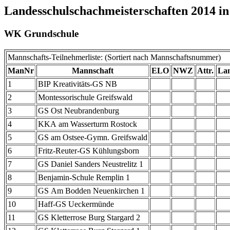
Landesschulschachmeisterschaften 2014 i
WK Grundschule
Mannschafts-Teilnehmerliste: (Sortiert nach Mannschaftsnummer)
ManNr
Mannschaft
ELO
NWZ
Attr.
La
1
BIP Kreativitäts-GS NB
2
Montessorischule Greifswald
3
GS Ost Neubrandenburg
4
KKA am Wasserturm Rostock
5
GS am Ostsee-Gymn. Greifswald
6
Fritz-Reuter-GS Kühlungsborn
7
GS Daniel Sanders Neustrelitz 1
8
Benjamin-Schule Remplin 1
9
GS Am Bodden Neuenkirchen 1
10
Haff-GS Ueckermünde
11
GS Kletterrose Burg Stargard 2