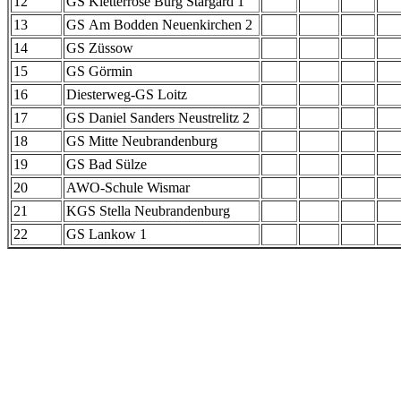
12
GS Kletterrose Burg Stargard 1
13
GS Am Bodden Neuenkirchen 2
14
GS Züssow
15
GS Görmin
16
Diesterweg-GS Loitz
17
GS Daniel Sanders Neustrelitz 2
18
GS Mitte Neubrandenburg
19
GS Bad Sülze
20
AWO-Schule Wismar
21
KGS Stella Neubrandenburg
22
GS Lankow 1