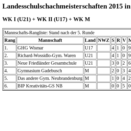
Landesschulschachmeisterschaften 2015 i
WK I (U21) + WK II (U17) + WK M
Mannschafts-Rangliste: Stand nach der 5. Runde
Rang
Mannschaft
Land
NWZ
S
R
V
M
1.
GHG Wismar
U17
4
1
0
9
2.
Richard-Wossidlo-Gym. Waren
U21
4
1
0
9
3.
Neue Friedländer Gesamtschule
U21
3
0
2
6
4.
Gymnasium Gadebusch
M
2
0
3
4
5.
Das andere Gym. Neubrandenburg
M
1
0
4
2
6.
BIP Kreativitäts-GS NB
M
0
0
5
0