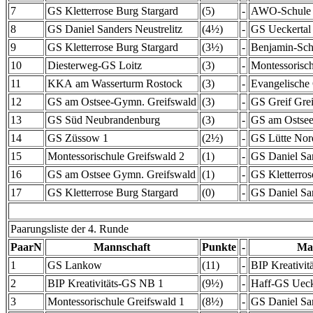
7
GS Kletterrose Burg Stargard
(5)
-
AWO-Schule
8
GS Daniel Sanders Neustrelitz
(4½)
-
GS Ueckertal
9
GS Kletterrose Burg Stargard
(3½)
-
Benjamin-Sch
10
Diesterweg-GS Loitz
(3)
-
Montessorisch
11
KKA am Wasserturm Rostock
(3)
-
Evangelische 
12
GS am Ostsee-Gymn. Greifswald
(3)
-
GS Greif Gre
13
GS Süd Neubrandenburg
(3)
-
GS am Ostsee
14
GS Züssow 1
(2½)
-
GS Lütte Nor
15
Montessorischule Greifswald 2
(1)
-
GS Daniel San
16
GS am Ostsee Gymn. Greifswald
(1)
-
GS Kletterros
17
GS Kletterrose Burg Stargard
(0)
-
GS Daniel San
Paarungsliste der 4. Runde
PaarN
Mannschaft
Punkte
-
Ma
1
GS Lankow
(11)
-
BIP Kreativi
2
BIP Kreativitäts-GS NB 1
(9½)
-
Haff-GS Uec
3
Montessorischule Greifswald 1
(8½)
-
GS Daniel San