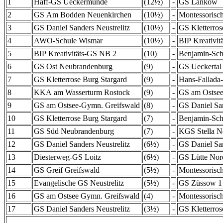
1
Haff-GS Ueckermünde
(12½)
-
GS Lankow
2
GS Am Bodden Neuenkirchen
(10½)
-
Montessorisch
3
GS Daniel Sanders Neustrelitz
(10½)
-
GS Kletterros
4
AWO-Schule Wismar
(10½)
-
BIP Kreativi
5
BIP Kreativitäts-GS NB 2
(10)
-
Benjamin-Sch
6
GS Ost Neubrandenburg
(9)
-
GS Ueckertal
7
GS Kletterrose Burg Stargard
(9)
-
Hans-Fallada
8
KKA am Wasserturm Rostock
(9)
-
GS am Ostsee
9
GS am Ostsee-Gymn. Greifswald
(8)
-
GS Daniel San
10
GS Kletterrose Burg Stargard
(7)
-
Benjamin-Sch
11
GS Süd Neubrandenburg
(7)
-
KGS Stella N
12
GS Daniel Sanders Neustrelitz
(6½)
-
GS Daniel San
13
Diesterweg-GS Loitz
(6½)
-
GS Lütte Nor
14
GS Greif Greifswald
(5½)
-
Montessorisch
15
Evangelische GS Neustrelitz
(5½)
-
GS Züssow 1
16
GS am Ostsee Gymn. Greifswald
(4)
-
Montessorisch
17
GS Daniel Sanders Neustrelitz
(3½)
-
GS Kletterros