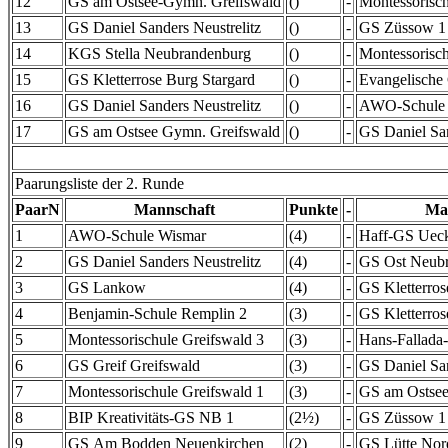
12
GS am Ostsee-Gymn. Greifswald
()
-
Montessorisch
13
GS Daniel Sanders Neustrelitz
()
-
GS Züssow 1
14
KGS Stella Neubrandenburg
()
-
Montessorisch
15
GS Kletterrose Burg Stargard
()
-
Evangelische 
16
GS Daniel Sanders Neustrelitz
()
-
AWO-Schule
17
GS am Ostsee Gymn. Greifswald
()
-
GS Daniel San
Paarungsliste der 2. Runde
PaarN
Mannschaft
Punkte
-
Ma
1
AWO-Schule Wismar
(4)
-
Haff-GS Uec
2
GS Daniel Sanders Neustrelitz
(4)
-
GS Ost Neub
3
GS Lankow
(4)
-
GS Kletterros
4
Benjamin-Schule Remplin 2
(3)
-
GS Kletterros
5
Montessorischule Greifswald 3
(3)
-
Hans-Fallada
6
GS Greif Greifswald
(3)
-
GS Daniel San
7
Montessorischule Greifswald 1
(3)
-
GS am Ostsee
8
BIP Kreativitäts-GS NB 1
(2½)
-
GS Züssow 1
9
GS Am Bodden Neuenkirchen
(2)
-
GS Lütte Nor