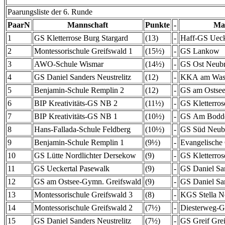
Paarungsliste der 6. Runde
PaarN
Mannschaft
Punkte
-
Ma
1
GS Kletterrose Burg Stargard
(13)
-
Haff-GS Uec
2
Montessorischule Greifswald 1
(15½)
-
GS Lankow
3
AWO-Schule Wismar
(14½)
-
GS Ost Neub
4
GS Daniel Sanders Neustrelitz
(12)
-
KKA am Wass
5
Benjamin-Schule Remplin 2
(12)
-
GS am Ostsee
6
BIP Kreativitäts-GS NB 2
(11½)
-
GS Kletterros
7
BIP Kreativitäts-GS NB 1
(10½)
-
GS Am Bodde
8
Hans-Fallada-Schule Feldberg
(10½)
-
GS Süd Neub
9
Benjamin-Schule Remplin 1
(9½)
-
Evangelische 
10
GS Lütte Nordlichter Dersekow
(9)
-
GS Kletterros
11
GS Ueckertal Pasewalk
(9)
-
GS Daniel San
12
GS am Ostsee-Gymn. Greifswald
(9)
-
GS Daniel San
13
Montessorischule Greifswald 3
(8)
-
KGS Stella N
14
Montessorischule Greifswald 2
(7½)
-
Diesterweg-G
15
GS Daniel Sanders Neustrelitz
(7½)
-
GS Greif Gre