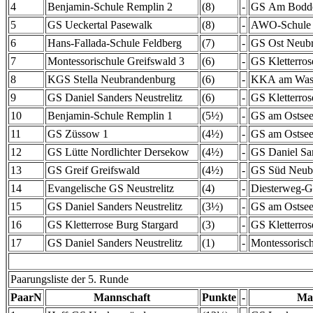
4
Benjamin-Schule Remplin 2
(8)
-
GS Am Bodde
5
GS Ueckertal Pasewalk
(8)
-
AWO-Schule
6
Hans-Fallada-Schule Feldberg
(7)
-
GS Ost Neub
7
Montessorischule Greifswald 3
(6)
-
GS Kletterros
8
KGS Stella Neubrandenburg
(6)
-
KKA am Wass
9
GS Daniel Sanders Neustrelitz
(6)
-
GS Kletterros
10
Benjamin-Schule Remplin 1
(5½)
-
GS am Ostsee
11
GS Züssow 1
(4½)
-
GS am Ostsee
12
GS Lütte Nordlichter Dersekow
(4½)
-
GS Daniel San
13
GS Greif Greifswald
(4½)
-
GS Süd Neub
14
Evangelische GS Neustrelitz
(4)
-
Diesterweg-G
15
GS Daniel Sanders Neustrelitz
(3½)
-
GS am Ostsee
16
GS Kletterrose Burg Stargard
(3)
-
GS Kletterros
17
GS Daniel Sanders Neustrelitz
(1)
-
Montessorisch
Paarungsliste der 5. Runde
PaarN
Mannschaft
Punkte
-
Ma