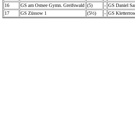
16
GS am Ostsee Gymn. Greifswald
(5)
-
GS Daniel San
17
GS Züssow 1
(5½)
-
GS Kletterros