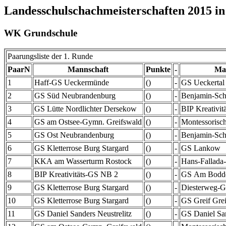
Landesschulschachmeisterschaften 2015 i
WK Grundschule
Paarungsliste der 1. Runde
PaarN
Mannschaft
Punkte
-
Ma
1
Haff-GS Ueckermünde
()
-
GS Ueckertal
2
GS Süd Neubrandenburg
()
-
Benjamin-Sch
3
GS Lütte Nordlichter Dersekow
()
-
BIP Kreativi
4
GS am Ostsee-Gymn. Greifswald
()
-
Montessorisch
5
GS Ost Neubrandenburg
()
-
Benjamin-Sch
6
GS Kletterrose Burg Stargard
()
-
GS Lankow
7
KKA am Wasserturm Rostock
()
-
Hans-Fallada
8
BIP Kreativitäts-GS NB 2
()
-
GS Am Bodde
9
GS Kletterrose Burg Stargard
()
-
Diesterweg-G
10
GS Kletterrose Burg Stargard
()
-
GS Greif Gre
11
GS Daniel Sanders Neustrelitz
()
-
GS Daniel San