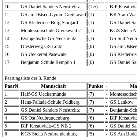
10
GS Daniel Sanders Neustrelitz
(1½)
-
BIP Kreativi
11
GS am Ostsee-Gymn. Greifswald
(1)
-
KKA am Wass
12
GS Kletterrose Burg Stargard
(1)
-
GS Daniel San
13
Montessorischule Greifswald 2
(1)
-
KGS Stella N
14
Evangelische GS Neustrelitz
(1)
-
GS Süd Neub
15
Diesterweg-GS Loitz
(0)
-
GS am Ostsee
16
GS Ueckertal Pasewalk
(0)
-
GS Kletterros
17
Benjamin-Schule Remplin 1
(0)
-
GS Daniel San
Paarungsliste der 3. Runde
PaarN
Mannschaft
Punkte
-
Ma
1
Haff-GS Ueckermünde
(7)
-
Montessorisch
2
Hans-Fallada-Schule Feldberg
(7)
-
GS Lankow
3
GS Daniel Sanders Neustrelitz
(7)
-
Benjamin-Sch
4
GS Ost Neubrandenburg
(6)
-
BIP Kreativi
5
BIP Kreativitäts-GS NB 2
(6)
-
GS Daniel San
6
KGS Stella Neubrandenburg
(5)
-
GS Am Bodde