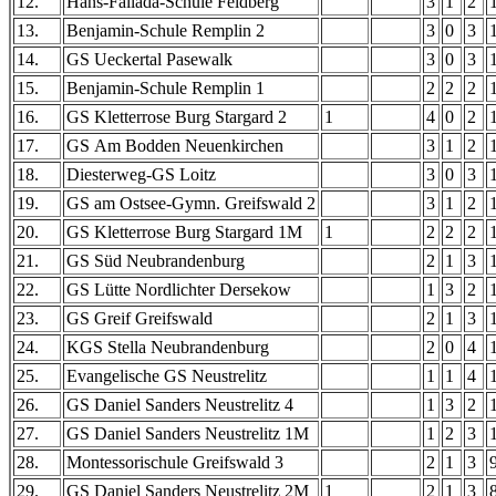
12.
Hans-Fallada-Schule Feldberg
3
1
2
13.
Benjamin-Schule Remplin 2
3
0
3
1
14.
GS Ueckertal Pasewalk
3
0
3
15.
Benjamin-Schule Remplin 1
2
2
2
16.
GS Kletterrose Burg Stargard 2
1
4
0
2
1
17.
GS Am Bodden Neuenkirchen
3
1
2
1
18.
Diesterweg-GS Loitz
3
0
3
1
19.
GS am Ostsee-Gymn. Greifswald 2
3
1
2
1
20.
GS Kletterrose Burg Stargard 1M
1
2
2
2
1
21.
GS Süd Neubrandenburg
2
1
3
1
22.
GS Lütte Nordlichter Dersekow
1
3
2
1
23.
GS Greif Greifswald
2
1
3
1
24.
KGS Stella Neubrandenburg
2
0
4
1
25.
Evangelische GS Neustrelitz
1
1
4
1
26.
GS Daniel Sanders Neustrelitz 4
1
3
2
27.
GS Daniel Sanders Neustrelitz 1M
1
2
3
28.
Montessorischule Greifswald 3
2
1
3
29.
GS Daniel Sanders Neustrelitz 2M
1
2
1
3