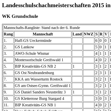
Landesschulschachmeisterschaften 2015 i
WK Grundschule
Mannschafts-Rangliste: Stand nach der 6. Runde
Rang
Mannschaft
Land
NWZ
S
R
V
1.
Haff-GS Ueckermünde
6
0
0
2.
GS Lankow
5
0
1
3.
AWO-Schule Wismar
4
1
1
4.
Montessorischule Greifswald 1
4
0
2
5.
BIP Kreativitäts-GS NB 2
1
3
1
2
6.
GS Ost Neubrandenburg
2
3
1
7.
KKA am Wasserturm Rostock
3
2
1
8.
GS am Ostsee-Gymn. Greifswald 1
3
2
1
9.
GS Daniel Sanders Neustrelitz 3
1
3
1
2
10.
GS Kletterrose Burg Stargard 4
3
0
3
11.
BIP Kreativitäts-GS NB 1
4
0
2