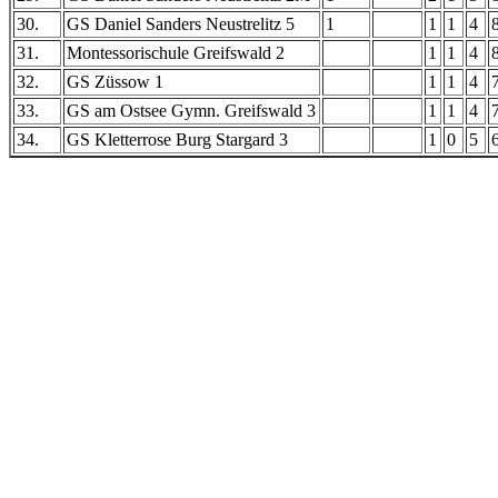
30.
GS Daniel Sanders Neustrelitz 5
1
1
1
4
31.
Montessorischule Greifswald 2
1
1
4
32.
GS Züssow 1
1
1
4
33.
GS am Ostsee Gymn. Greifswald 3
1
1
4
34.
GS Kletterrose Burg Stargard 3
1
0
5