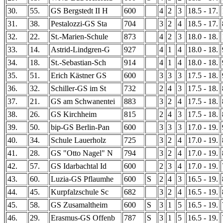
30.
55.
GS Bergstedt II H
600
4
2
3
18.5 - 17.
31.
38.
Pestalozzi-GS Sta
704
3
2
4
18.5 - 17.
32.
22.
St.-Marien-Schule
873
4
2
3
18.0 - 18.
33.
14.
Astrid-Lindgren-G
927
4
1
4
18.0 - 18.
34.
18.
St.-Sebastian-Sch
914
4
1
4
18.0 - 18.
35.
51.
Erich Kästner GS
600
3
3
3
17.5 - 18.
36.
32.
Schiller-GS im St
732
2
4
3
17.5 - 18.
37.
21.
GS am Schwanentei
883
3
2
4
17.5 - 18.
38.
26.
GS Kirchheim
815
2
4
3
17.5 - 18.
39.
50.
bip-GS Berlin-Pan
600
3
3
3
17.0 - 19.
40.
34.
Schule Lauerholz
725
3
2
4
17.0 - 19.
41.
28.
GS "Otto Nagel" N
794
3
2
4
17.0 - 19.
42.
57.
GS Idarbachtal Id
600
2
3
4
17.0 - 19.
43.
60.
Luzia-GS Pflaumhe
600
S
2
4
3
16.5 - 19.
44.
45.
Kurpfalzschule Sc
682
3
2
4
16.5 - 19.
45.
58.
GS Zusamaltheim
600
S
3
1
5
16.5 - 19.
46.
29.
Erasmus-GS Offenb
787
S
3
1
5
16.5 - 19.