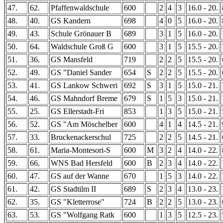
47.
62.
Pfaffenwaldschule
600
2
4
3
16.0 - 20.
48.
40.
GS Kandern
698
4
0
5
16.0 - 20.
49.
43.
Schule Grönauer B
689
3
1
5
16.0 - 20.
50.
64.
Waldschule Groß G
600
3
1
5
15.5 - 20.
51.
36.
GS Mansfeld
719
2
2
5
15.5 - 20.
52.
49.
GS "Daniel Sander
654
S
2
2
5
15.5 - 20.
53.
41.
GS Lankow Schweri
692
S
3
1
5
15.0 - 21.
54.
46.
GS Mahndorf Breme
679
S
1
5
3
15.0 - 21.
55.
25.
GS Ellerstadt-Fri
853
1
3
5
15.0 - 21.
56.
52.
GS "Am Möschelber
600
4
1
4
14.5 - 21.
57.
33.
Bruckenackerschul
725
2
2
5
14.5 - 21.
58.
61.
Maria-Montesori-S
600
M
3
2
4
14.0 - 22.
59.
66.
WNS Bad Hersfeld
600
B
2
3
4
14.0 - 22.
60.
47.
GS auf der Wanne
670
1
5
3
14.0 - 22.
61.
42.
GS Stadtilm II
689
S
2
3
4
13.0 - 23.
62.
35.
GS "Kletterrose"
724
B
2
2
5
13.0 - 23.
63.
53.
GS "Wolfgang Ratk
600
1
3
5
12.5 - 23.