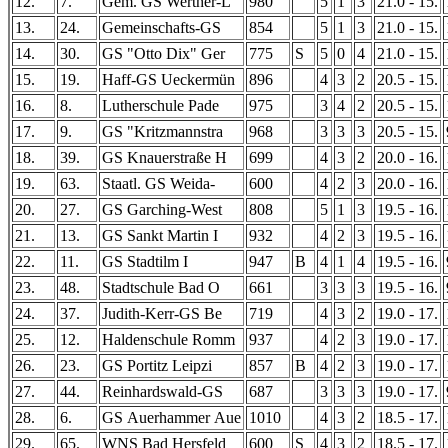
12.
7.
Gem. GS Werther-L
980
5
1
3
21.0 - 15.
13.
24.
Gemeinschafts-GS
854
5
1
3
21.0 - 15.
14.
30.
GS "Otto Dix" Ger
775
S
5
0
4
21.0 - 15.
15.
19.
Haff-GS Ueckermün
896
4
3
2
20.5 - 15.
16.
8.
Lutherschule Pade
975
3
4
2
20.5 - 15.
17.
9.
GS "Kritzmannstra
968
3
3
3
20.5 - 15.
18.
39.
GS Knauerstraße H
699
4
3
2
20.0 - 16.
19.
63.
Staatl. GS Weida-
600
4
2
3
20.0 - 16.
20.
27.
GS Garching-West
808
5
1
3
19.5 - 16.
21.
13.
GS Sankt Martin I
932
4
2
3
19.5 - 16.
22.
11.
GS Stadtilm I
947
B
4
1
4
19.5 - 16.
23.
48.
Stadtschule Bad O
661
3
3
3
19.5 - 16.
24.
37.
Judith-Kerr-GS Be
719
4
3
2
19.0 - 17.
25.
12.
Haldenschule Romm
937
4
2
3
19.0 - 17.
26.
23.
GS Portitz Leipzi
857
B
4
2
3
19.0 - 17.
27.
44.
Reinhardswald-GS
687
3
3
3
19.0 - 17.
28.
6.
GS Auerhammer Aue
1010
4
3
2
18.5 - 17.
29.
65.
WNS Bad Hersfeld
600
S
4
3
2
18.5 - 17.