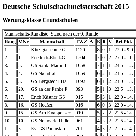
Deutsche Schulschachmeisterschaft 2015
Wertungsklasse Grundschulen
Mannschafts-Rangliste: Stand nach der 9. Runde
Rang
MNr
Mannschaft
TWZ
At
S
R
V
Brt.Pkt.
1.
2.
Kinzigtalschule G
1126
8
0
1
27.0 - 9.0
2.
1.
Friedrich-Ebert-G
1204
7
0
2
25.0 - 11.
3.
5.
GS Sankt Martin I
1058
7
1
1
23.5 - 12.
4.
4.
GS Naunhof
1059
6
2
1
23.5 - 12.
5.
3.
GS Bergstedt I Ha
1092
6
1
2
23.0 - 13.
6.
20.
GS an der Panke P
893
5
1
3
22.5 - 13.
7.
17.
Erich Kästner GS
915
5
3
1
22.0 - 14.
8.
16.
GS Heeßen
916
6
0
3
22.0 - 14.
9.
15.
GS Am Knappensee
919
5
2
2
21.5 - 14.
10.
10.
GS Neumarkt Halle
961
4
3
2
21.5 - 14.
11.
31.
Ev. GS Pauluskirc
761
4
3
2
21.5 - 14.