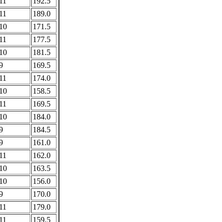
11
192.5
11
189.0
10
171.5
11
177.5
10
181.5
9
169.5
11
174.0
10
158.5
11
169.5
10
184.0
9
184.5
9
161.0
11
162.0
10
163.5
10
156.0
9
170.0
11
179.0
11
159.5