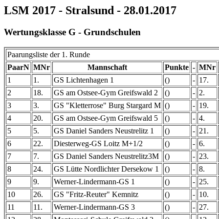
LSM 2017 - Stralsund - 28.01.2017
Wertungsklasse G - Grundschulen
Paarungsliste der 1. Runde
PaarN
MNr
Mannschaft
Punkte
-
MNr
1
1.
GS Lichtenhagen 1
()
-
17.
2
18.
GS am Ostsee-Gym Greifswald 2
()
-
2.
3
3.
GS "Kletterrose" Burg Stargard M
()
-
19.
4
20.
GS am Ostsee-Gym Greifswald 5
()
-
4.
5
5.
GS Daniel Sanders Neustrelitz 1
()
-
21.
6
22.
Diesterweg-GS Loitz M+1/2
()
-
6.
7
7.
GS Daniel Sanders Neustrelitz3M
()
-
23.
8
24.
GS Lütte Nordlichter Dersekow 1
()
-
8.
9
9.
Werner-Lindermann-GS 1
()
-
25.
10
26.
GS "Fritz-Reuter" Kemnitz
()
-
10.
11
11.
Werner-Lindermann-GS 3
()
-
27.