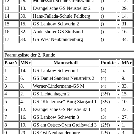
12
28.
Montessori-Schule Greifswald 2
()
-
12.
13
13.
Evangelische GS Neustrelitz 2
()
-
29.
14
30.
Hans-Fallada-Schule Feldberg
()
-
14.
15
15.
GS Lankow Schwerin 2
()
-
31.
16
32.
Andershofer GS Stralsund
()
-
16.
17
33.
GS West Neubrandenburg
()
-
34.
Paarungsliste der 2. Runde
PaarN
MNr
Mannschaft
Punkte
-
MNr
1
14.
GS Lankow Schwerin 1
(4)
-
5.
2
6.
GS Daniel Sanders Neustrelitz 2
(4)
-
9.
3
8.
Werner-Lindermann-GS M
(4)
-
33.
4
2.
GS Lichtenhagen 2
(3½)
-
15.
5
4.
GS "Kletterrose" Burg Stargard 1
(3½)
-
10.
6
12.
Evangelische GS Neustrelitz 1
(3)
-
23.
7
16.
GS Lankow Schwerin 3
(3)
-
27.
8
19.
GS am Ostsee-Gym Greifswald 3
(2½)
-
1.
9
29.
GS Ost Neubrandenburg
(2½)
-
3.