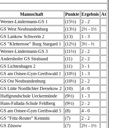
Mannschaft
Punkte
Ergebnis
At
Werner-Lindermann-GS 1
(15½)
2 - 2
GS West Neubrandenburg
(13½)
2½ - 1½
GS Lankow Schwerin 2
(13)
1 - 3
GS "Kletterrose" Burg Stargard 1
(12½)
3½ - ½
Werner-Lindermann-GS 3
(11½)
2 - 2
Andershofer GS Stralsund
(11)
2 - 2
GS Lichtenhagen 2
(11)
3 - 1
GS am Ostsee-Gym Greifswald 1
(10½)
1 - 3
GS Ost Neubrandenburg
(10½)
2 - 2
GS Lütte Nordlichter Dersekow 2
(10)
4 - 0
Haffgrundschule Ueckermünde
(9½)
1 - 3
Hans-Fallada-Schule Feldberg
(9½)
2 - 2
GS am Ostsee-Gym Greifswald 5
(8)
4 - 0
GS "Fritz-Reuter" Kemnitz
(7)
2 - 2
GS Züssow
(7)
2½ - 1½