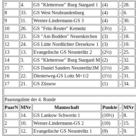
7
4.
GS "Kletterrose" Burg Stargard 1
(4)
-
28.
8
33.
GS West Neubrandenburg
(4)
-
6.
9
11.
Werner-Lindermann-GS 3
(4)
-
30.
10
26.
GS "Fritz-Reuter" Kemnitz
(3½)
-
2.
11
23.
GS "Am Bodden" Neuenkirchen
(3)
-
18.
12
24.
GS Lütte Nordlichter Dersekow 1
(3)
-
19.
13
13.
Evangelische GS Neustrelitz 2
(2½)
-
25.
14
3.
GS "Kletterrose" Burg Stargard M
(2)
-
32.
15
7.
GS Daniel Sanders Neustrelitz3M
(1½)
-
20.
16
22.
Diesterweg-GS Loitz M+1/2
(1½)
-
31.
17
21.
GS Züssow
(1)
-
34.
Paarungsliste der 4. Runde
PaarN
MNr
Mannschaft
Punkte
-
MNr
1
14.
GS Lankow Schwerin 1
(10½)
-
8.
2
10.
Werner-Lindermann-GS 2
(10)
-
15.
3
12.
Evangelische GS Neustrelitz 1
(9)
-
9.