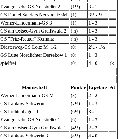
Evangelische GS Neustrelitz 2
(1½)
3 - 1
GS Daniel Sanders Neustrelitz3M
(1)
3½ - ½
Werner-Lindermann-GS 3
(1)
1 - 3
GS am Ostsee-Gym Greifswald 2
(½)
1 - 3
GS "Fritz-Reuter" Kemnitz
(½)
1 - 3
Diesterweg-GS Loitz M+1/2
(0)
2½ - 1½
GS Lütte Nordlichter Dersekow 1
(0)
1 - 3
spielfrei
(0)
4 - 0
(k
Mannschaft
Punkte
Ergebnis
At
Werner-Lindermann-GS M
(8)
2 - 2
GS Lankow Schwerin 1
(7½)
1 - 3
GS Lichtenhagen 1
(6½)
3 - 1
Evangelische GS Neustrelitz 1
(6)
1 - 3
GS am Ostsee-Gym Greifswald 1
(4½)
2 - 2
GS Lankow Schwerin 3
(4½)
4 - 0