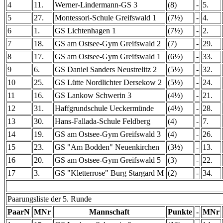
4
11.
Werner-Lindermann-GS 3
(8)
-
5.
5
27.
Montessori-Schule Greifswald 1
(7½)
-
4.
6
1.
GS Lichtenhagen 1
(7½)
-
2.
7
18.
GS am Ostsee-Gym Greifswald 2
(7)
-
29.
8
17.
GS am Ostsee-Gym Greifswald 1
(6½)
-
33.
9
6.
GS Daniel Sanders Neustrelitz 2
(5½)
-
32.
10
25.
GS Lütte Nordlichter Dersekow 2
(5½)
-
24.
11
16.
GS Lankow Schwerin 3
(4½)
-
21.
12
31.
Haffgrundschule Ueckermünde
(4½)
-
28.
13
30.
Hans-Fallada-Schule Feldberg
(4)
-
7.
14
19.
GS am Ostsee-Gym Greifswald 3
(4)
-
26.
15
23.
GS "Am Bodden" Neuenkirchen
(3½)
-
13.
16
20.
GS am Ostsee-Gym Greifswald 5
(3)
-
22.
17
3.
GS "Kletterrose" Burg Stargard M
(2)
-
34.
Paarungsliste der 5. Runde
PaarN
MNr
Mannschaft
Punkte
-
MNr