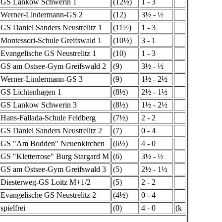
GS Lankow Schwerin 1
(12½)
1 - 3
Werner-Lindermann-GS 2
(12)
3½ - ½
GS Daniel Sanders Neustrelitz 1
(11½)
1 - 3
Montessori-Schule Greifswald 1
(10½)
3 - 1
Evangelische GS Neustrelitz 1
(10)
1 - 3
GS am Ostsee-Gym Greifswald 2
(9)
3½ - ½
Werner-Lindermann-GS 3
(9)
1½ - 2½
GS Lichtenhagen 1
(8½)
2½ - 1½
GS Lankow Schwerin 3
(8½)
1½ - 2½
Hans-Fallada-Schule Feldberg
(7½)
2 - 2
GS Daniel Sanders Neustrelitz 2
(7)
0 - 4
GS "Am Bodden" Neuenkirchen
(6½)
4 - 0
GS "Kletterrose" Burg Stargard M
(6)
3½ - ½
GS am Ostsee-Gym Greifswald 3
(5)
2½ - 1½
Diesterweg-GS Loitz M+1/2
(5)
2 - 2
Evangelische GS Neustrelitz 2
(4½)
0 - 4
spielfrei
(0)
4 - 0
(k