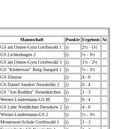
Mannschaft
Punkte
Ergebnis
At
GS am Ostsee-Gym Greifswald 1
()
2½ - 1½
GS Lichtenhagen 2
()
½ - 3½
GS am Ostsee-Gym Greifswald 3
()
1½ - 2½
GS "Kletterrose" Burg Stargard 1
()
½ - 3½
GS Züssow
()
4 - 0
GS Daniel Sanders Neustrelitz 2
()
0 - 4
GS "Am Bodden" Neuenkirchen
()
1 - 3
Werner-Lindermann-GS M
()
0 - 4
GS Lütte Nordlichter Dersekow 2
()
4 - 0
Werner-Lindermann-GS 2
()
½ - 3½
Montessori-Schule Greifswald 1
()
1 - 3