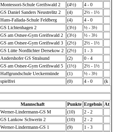
Montessori-Schule Greifswald 2
(4½)
4 - 0
GS Daniel Sanders Neustrelitz 2
(4)
2½ - 1½
Hans-Fallada-Schule Feldberg
(4)
4 - 0
GS Lichtenhagen 2
(3½)
½ - 3½
GS am Ostsee-Gym Greifswald 2
(3½)
½ - 3½
GS am Ostsee-Gym Greifswald 3
(2½)
2½ - 1½
GS Lütte Nordlichter Dersekow 2
(2½)
1 - 3
Andershofer GS Stralsund
(2)
0 - 4
GS am Ostsee-Gym Greifswald 5
(1½)
2½ - 1½
Haffgrundschule Ueckermünde
(1)
½ - 3½
spielfrei
(0)
4 - 0
(k
Mannschaft
Punkte
Ergebnis
At
Werner-Lindermann-GS M
(10)
2 - 2
GS Lankow Schwerin 2
(10)
2 - 2
Werner-Lindermann-GS 1
(9)
1 - 3