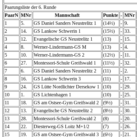
Paarungsliste der 6. Runde
PaarN
MNr
Mannschaft
Punkte
-
MNr
1
5.
GS Daniel Sanders Neustrelitz 1
(14½)
-
9.
2
14.
GS Lankow Schwerin 1
(15½)
-
33.
3
12.
Evangelische GS Neustrelitz 1
(13)
-
15.
4
8.
Werner-Lindermann-GS M
(13)
-
4.
5
10.
Werner-Lindermann-GS 2
(12½)
-
11.
6
27.
Montessori-Schule Greifswald 1
(11½)
-
32.
7
6.
GS Daniel Sanders Neustrelitz 2
(11)
-
2.
8
16.
GS Lankow Schwerin 3
(11)
-
17.
9
24.
GS Lütte Nordlichter Dersekow 1
(10)
-
29.
10
1.
GS Lichtenhagen 1
(10)
-
25.
11
18.
GS am Ostsee-Gym Greifswald 2
(9½)
-
31.
12
13.
Evangelische GS Neustrelitz 2
(8½)
-
30.
13
28.
Montessori-Schule Greifswald 2
(8)
-
20.
14
22.
Diesterweg-GS Loitz M+1/2
(7)
-
26.
15
19.
GS am Ostsee-Gym Greifswald 3
(6½)
-
21.