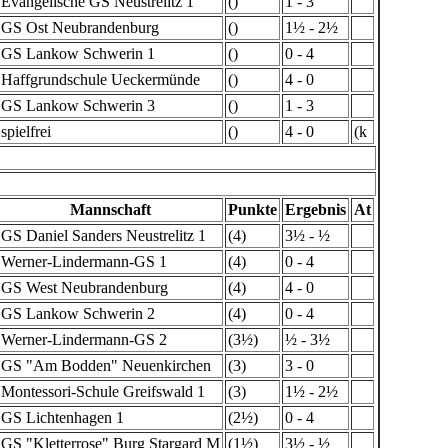
Evangelische GS Neustrelitz 1
()
1 - 3
GS Ost Neubrandenburg
()
1½ - 2½
GS Lankow Schwerin 1
()
0 - 4
Haffgrundschule Ueckermünde
()
4 - 0
GS Lankow Schwerin 3
()
1 - 3
spielfrei
()
4 - 0
(k
Mannschaft
Punkte
Ergebnis
At
GS Daniel Sanders Neustrelitz 1
(4)
3½ - ½
Werner-Lindermann-GS 1
(4)
0 - 4
GS West Neubrandenburg
(4)
4 - 0
GS Lankow Schwerin 2
(4)
0 - 4
Werner-Lindermann-GS 2
(3½)
½ - 3½
GS "Am Bodden" Neuenkirchen
(3)
3 - 0
Montessori-Schule Greifswald 1
(3)
1½ - 2½
GS Lichtenhagen 1
(2½)
0 - 4
GS "Kletterrose" Burg Stargard M
(1½)
3½ - ½