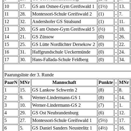
10
17.
GS am Ostsee-Gym Greifswald 1
(1½)
-
13.
11
28.
Montessori-Schule Greifswald 2
(1)
-
7.
12
32.
Andershofer GS Stralsund
(1)
-
11.
13
20.
GS am Ostsee-Gym Greifswald 5
(½)
-
18.
14
21.
GS Züssow
(0)
-
26.
15
25.
GS Lütte Nordlichter Dersekow 2
(0)
-
22.
16
31.
Haffgrundschule Ueckermünde
(0)
-
24.
17
30.
Hans-Fallada-Schule Feldberg
(0)
-
34.
Paarungsliste der 3. Runde
PaarN
MNr
Mannschaft
Punkte
-
MNr
1
15.
GS Lankow Schwerin 2
(8)
-
8.
2
9.
Werner-Lindermann-GS 1
(8)
-
14.
3
10.
Werner-Lindermann-GS 2
(7)
-
1.
4
29.
GS Ost Neubrandenburg
(6)
-
12.
5
27.
Montessori-Schule Greifswald 1
(5½)
-
17.
6
5.
GS Daniel Sanders Neustrelitz 1
(4½)
-
16.