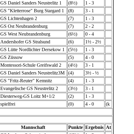
GS Daniel Sanders Neustrelitz 1
(8½)
1 - 3
GS "Kletterrose" Burg Stargard 1
(8)
3 - 1
GS Lichtenhagen 2
(7)
1 - 3
GS Ost Neubrandenburg
(7)
2 - 2
GS West Neubrandenburg
(6½)
0 - 4
Andershofer GS Stralsund
(6)
1½ - 2½
GS Lütte Nordlichter Dersekow 1
(5½)
1 - 3
GS Züssow
(5)
4 - 0
Montessori-Schule Greifswald 2
(4½)
3 - 1
GS Daniel Sanders Neustrelitz3M
(4)
3½ - ½
GS "Fritz-Reuter" Kemnitz
(4)
1 - 3
Evangelische GS Neustrelitz 2
(3½)
3 - 1
Diesterweg-GS Loitz M+1/2
(2)
1 - 3
spielfrei
(0)
4 - 0
(k
Mannschaft
Punkte
Ergebnis
At