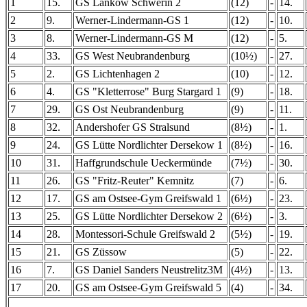
1
15.
GS Lankow Schwerin 2
(12)
-
14.
2
9.
Werner-Lindermann-GS 1
(12)
-
10.
3
8.
Werner-Lindermann-GS M
(12)
-
5.
4
33.
GS West Neubrandenburg
(10½)
-
27.
5
2.
GS Lichtenhagen 2
(10)
-
12.
6
4.
GS "Kletterrose" Burg Stargard 1
(9)
-
18.
7
29.
GS Ost Neubrandenburg
(9)
-
11.
8
32.
Andershofer GS Stralsund
(8½)
-
1.
9
24.
GS Lütte Nordlichter Dersekow 1
(8½)
-
16.
10
31.
Haffgrundschule Ueckermünde
(7½)
-
30.
11
26.
GS "Fritz-Reuter" Kemnitz
(7)
-
6.
12
17.
GS am Ostsee-Gym Greifswald 1
(6½)
-
23.
13
25.
GS Lütte Nordlichter Dersekow 2
(6½)
-
3.
14
28.
Montessori-Schule Greifswald 2
(5½)
-
19.
15
21.
GS Züssow
(5)
-
22.
16
7.
GS Daniel Sanders Neustrelitz3M
(4½)
-
13.
17
20.
GS am Ostsee-Gym Greifswald 5
(4)
-
34.