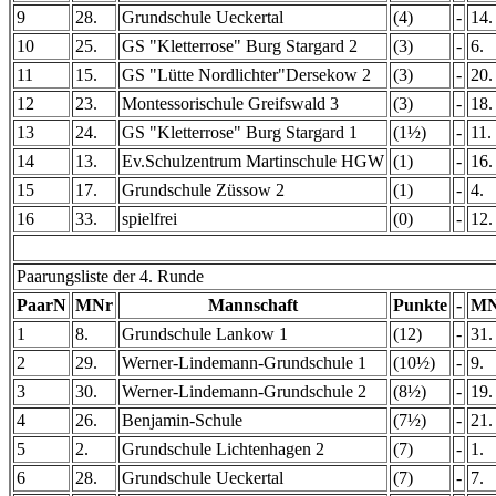
9
28.
Grundschule Ueckertal
(4)
-
14.
10
25.
GS "Kletterrose" Burg Stargard 2
(3)
-
6.
11
15.
GS "Lütte Nordlichter"Dersekow 2
(3)
-
20.
12
23.
Montessorischule Greifswald 3
(3)
-
18.
13
24.
GS "Kletterrose" Burg Stargard 1
(1½)
-
11.
14
13.
Ev.Schulzentrum Martinschule HGW
(1)
-
16.
15
17.
Grundschule Züssow 2
(1)
-
4.
16
33.
spielfrei
(0)
-
12.
Paarungsliste der 4. Runde
PaarN
MNr
Mannschaft
Punkte
-
MN
1
8.
Grundschule Lankow 1
(12)
-
31.
2
29.
Werner-Lindemann-Grundschule 1
(10½)
-
9.
3
30.
Werner-Lindemann-Grundschule 2
(8½)
-
19.
4
26.
Benjamin-Schule
(7½)
-
21.
5
2.
Grundschule Lichtenhagen 2
(7)
-
1.
6
28.
Grundschule Ueckertal
(7)
-
7.