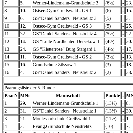
7
5.
Werner-Lindemann-Grundschule 3
(6½)
-
23.
8
10.
Ostsee-Gym Greifswald - GS 1
(6)
-
15.
9
6.
GS"Daniel Sanders" Neustrelitz 3
(5)
-
3.
10
12.
Ostsee-Gym Greifswald - GS 3
(5)
-
25.
11
32.
GS"Daniel Sanders" Neustrelitz 4
(5½)
-
22.
12
14.
GS "Lütte Nordlichter"Dersekow 1
(4½)
-
20.
13
24.
GS "Kletterrose" Burg Stargard 1
(4½)
-
17.
14
11.
Ostsee-Gym Greifswald - GS 2
(3½)
-
13.
15
16.
Grundschule Züssow 1
(3)
-
18.
16
4.
GS"Daniel Sanders" Neustrelitz 2
(2)
-
33.
Paarungsliste der 5. Runde
PaarN
MNr
Mannschaft
Punkte
-
MN
1
29.
Werner-Lindemann-Grundschule 1
(13½)
-
8.
2
31.
GS"Daniel Sanders" Neustrelitz 1
(13½)
-
30.
3
21.
Montessorischule Greifswald 1
(11½)
-
1.
4
3.
Evang.Grundschule Neustrelitz
(10)
-
7.