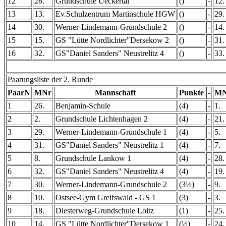
12
28.
Grundschule Ueckertal
()
-
12.
13
13.
Ev.Schulzentrum Martinschule HGW
()
-
29.
14
30.
Werner-Lindemann-Grundschule 2
()
-
14.
15
15.
GS "Lütte Nordlichter"Dersekow 2
()
-
31.
16
32.
GS"Daniel Sanders" Neustrelitz 4
()
-
33.
Paarungsliste der 2. Runde
PaarN
MNr
Mannschaft
Punkte
-
MN
1
26.
Benjamin-Schule
(4)
-
1.
2
2.
Grundschule Lichtenhagen 2
(4)
-
21.
3
29.
Werner-Lindemann-Grundschule 1
(4)
-
5.
4
31.
GS"Daniel Sanders" Neustrelitz 1
(4)
-
7.
5
8.
Grundschule Lankow 1
(4)
-
28.
6
32.
GS"Daniel Sanders" Neustrelitz 4
(4)
-
19.
7
30.
Werner-Lindemann-Grundschule 2
(3½)
-
9.
8
10.
Ostsee-Gym Greifswald - GS 1
(3)
-
3.
9
18.
Diesterweg-Grundschule Loitz
(1)
-
25.
10
14.
GS "Lütte Nordlichter"Dersekow 1
(½)
-
24.