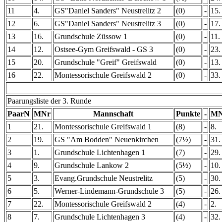
11
4.
GS"Daniel Sanders" Neustrelitz 2
(0)
-
15.
12
6.
GS"Daniel Sanders" Neustrelitz 3
(0)
-
17.
13
16.
Grundschule Züssow 1
(0)
-
11.
14
12.
Ostsee-Gym Greifswald - GS 3
(0)
-
23.
15
20.
Grundschule "Greif" Greifswald
(0)
-
13.
16
22.
Montessorischule Greifswald 2
(0)
-
33.
Paarungsliste der 3. Runde
PaarN
MNr
Mannschaft
Punkte
-
MN
1
21.
Montessorischule Greifswald 1
(8)
-
8.
2
19.
GS "Am Bodden" Neuenkirchen
(7½)
-
31.
3
1.
Grundschule Lichtenhagen 1
(7)
-
29.
4
9.
Grundschule Lankow 2
(5½)
-
10.
5
3.
Evang.Grundschule Neustrelitz
(5)
-
30.
6
5.
Werner-Lindemann-Grundschule 3
(5)
-
26.
7
22.
Montessorischule Greifswald 2
(4)
-
2.
8
7.
Grundschule Lichtenhagen 3
(4)
-
32.