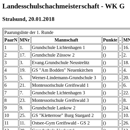
Landesschulschachmeisterschaft - WK G
Stralsund, 20.01.2018
Paarungsliste der 1. Runde
PaarN
MNr
Mannschaft
Punkte
-
MN
1
1.
Grundschule Lichtenhagen 1
()
-
16.
2
17.
Grundschule Züssow 2
()
-
2.
3
3.
Evang.Grundschule Neustrelitz
()
-
18.
4
19.
GS "Am Bodden" Neuenkirchen
()
-
4.
5
5.
Werner-Lindemann-Grundschule 3
()
-
20.
6
21.
Montessorischule Greifswald 1
()
-
6.
7
7.
Grundschule Lichtenhagen 3
()
-
22.
8
23.
Montessorischule Greifswald 3
()
-
8.
9
9.
Grundschule Lankow 2
()
-
24.
10
25.
GS "Kletterrose" Burg Stargard 2
()
-
10.
11
11.
Ostsee-Gym Greifswald - GS 2
()
-
26.