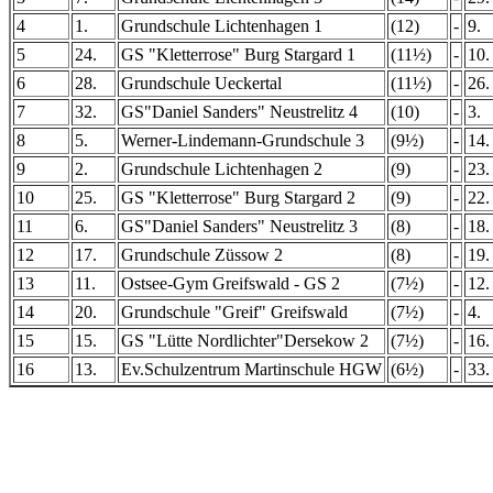
4
1.
Grundschule Lichtenhagen 1
(12)
-
9.
5
24.
GS "Kletterrose" Burg Stargard 1
(11½)
-
10.
6
28.
Grundschule Ueckertal
(11½)
-
26.
7
32.
GS"Daniel Sanders" Neustrelitz 4
(10)
-
3.
8
5.
Werner-Lindemann-Grundschule 3
(9½)
-
14.
9
2.
Grundschule Lichtenhagen 2
(9)
-
23.
10
25.
GS "Kletterrose" Burg Stargard 2
(9)
-
22.
11
6.
GS"Daniel Sanders" Neustrelitz 3
(8)
-
18.
12
17.
Grundschule Züssow 2
(8)
-
19.
13
11.
Ostsee-Gym Greifswald - GS 2
(7½)
-
12.
14
20.
Grundschule "Greif" Greifswald
(7½)
-
4.
15
15.
GS "Lütte Nordlichter"Dersekow 2
(7½)
-
16.
16
13.
Ev.Schulzentrum Martinschule HGW
(6½)
-
33.