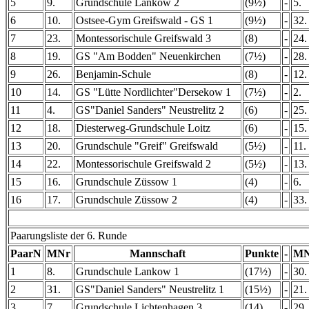
5
9.
Grundschule Lankow 2
(9½)
-
5.
6
10.
Ostsee-Gym Greifswald - GS 1
(9½)
-
32.
7
23.
Montessorischule Greifswald 3
(8)
-
24.
8
19.
GS "Am Bodden" Neuenkirchen
(7½)
-
28.
9
26.
Benjamin-Schule
(8)
-
12.
10
14.
GS "Lütte Nordlichter"Dersekow 1
(7½)
-
2.
11
4.
GS"Daniel Sanders" Neustrelitz 2
(6)
-
25.
12
18.
Diesterweg-Grundschule Loitz
(6)
-
15.
13
20.
Grundschule "Greif" Greifswald
(5½)
-
11.
14
22.
Montessorischule Greifswald 2
(5½)
-
13.
15
16.
Grundschule Züssow 1
(4)
-
6.
16
17.
Grundschule Züssow 2
(4)
-
33.
Paarungsliste der 6. Runde
PaarN
MNr
Mannschaft
Punkte
-
MN
1
8.
Grundschule Lankow 1
(17½)
-
30.
2
31.
GS"Daniel Sanders" Neustrelitz 1
(15½)
-
21.
3
7.
Grundschule Lichtenhagen 3
(14)
-
29.