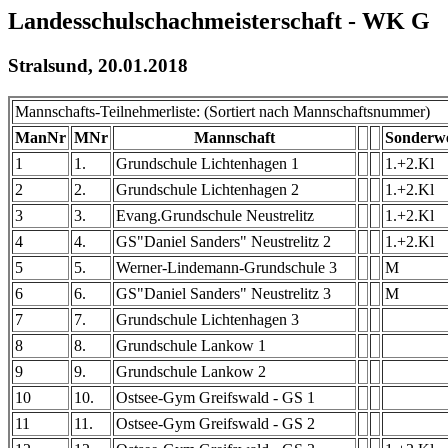
Landesschulschachmeisterschaft - WK G
Stralsund, 20.01.2018
Mannschafts-Teilnehmerliste: (Sortiert nach Mannschaftsnummer)
ManNr
MNr
Mannschaft
Sonderw
1
1.
Grundschule Lichtenhagen 1
1.+2.Kl
2
2.
Grundschule Lichtenhagen 2
1.+2.Kl
3
3.
Evang.Grundschule Neustrelitz
1.+2.Kl
4
4.
GS"Daniel Sanders" Neustrelitz 2
1.+2.Kl
5
5.
Werner-Lindemann-Grundschule 3
M
6
6.
GS"Daniel Sanders" Neustrelitz 3
M
7
7.
Grundschule Lichtenhagen 3
8
8.
Grundschule Lankow 1
9
9.
Grundschule Lankow 2
10
10.
Ostsee-Gym Greifswald - GS 1
11
11.
Ostsee-Gym Greifswald - GS 2