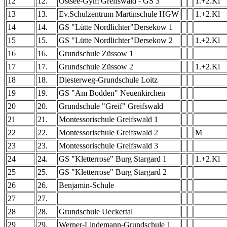
12
12.
Ostsee-Gym Greifswald - GS 3
1.+2.Kl
13
13.
Ev.Schulzentrum Martinschule HGW
1.+2.Kl
14
14.
GS "Lütte Nordlichter"Dersekow 1
15
15.
GS "Lütte Nordlichter"Dersekow 2
1.+2.Kl
16
16.
Grundschule Züssow 1
17
17.
Grundschule Züssow 2
1.+2.Kl
18
18.
Diesterweg-Grundschule Loitz
19
19.
GS "Am Bodden" Neuenkirchen
20
20.
Grundschule "Greif" Greifswald
21
21.
Montessorischule Greifswald 1
22
22.
Montessorischule Greifswald 2
M
23
23.
Montessorischule Greifswald 3
24
24.
GS "Kletterrose" Burg Stargard 1
1.+2.Kl
25
25.
GS "Kletterrose" Burg Stargard 2
26
26.
Benjamin-Schule
27
27.
28
28.
Grundschule Ueckertal
29
29.
Werner-Lindemann-Grundschule 1