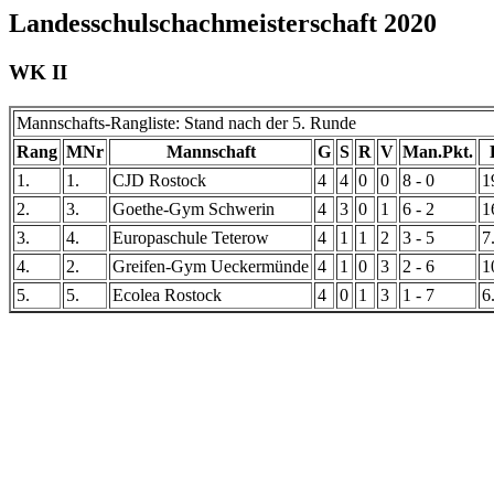
Landesschulschachmeisterschaft 2020
WK II
Mannschafts-Rangliste: Stand nach der 5. Runde
Rang
MNr
Mannschaft
G
S
R
V
Man.Pkt.
1.
1.
CJD Rostock
4
4
0
0
8 - 0
1
2.
3.
Goethe-Gym Schwerin
4
3
0
1
6 - 2
1
3.
4.
Europaschule Teterow
4
1
1
2
3 - 5
7
4.
2.
Greifen-Gym Ueckermünde
4
1
0
3
2 - 6
1
5.
5.
Ecolea Rostock
4
0
1
3
1 - 7
6