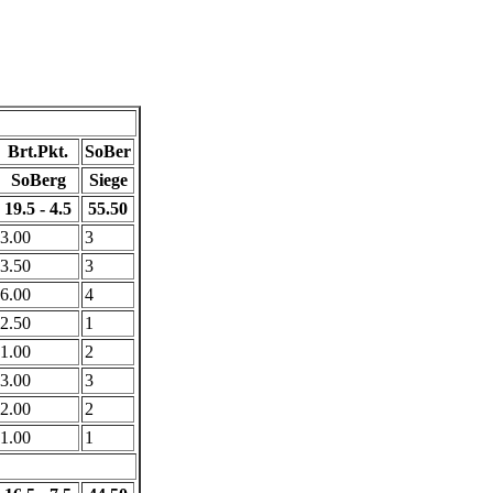
Brt.Pkt.
SoBer
SoBerg
Siege
19.5 - 4.5
55.50
3.00
3
3.50
3
6.00
4
2.50
1
1.00
2
3.00
3
2.00
2
1.00
1