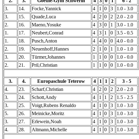
2.
3.
Goethe-Gym Schwerin
4
3
0
1
6 - 2
3.
14.
Focke,Yannick
4
1
0
3
1.0 - 3.0
3.
15.
Quade,Luca
4
2
0
2
2.0 - 2.0
2.
16.
Maeno,Yosuke
4
3
0
1
3.0 - 1.0
1.
17.
Neubert,Conrad
4
3
1
0
3.5 - 0.5
1.
18.
Pusch,Anton
4
4
0
0
4.0 - 0.0
2.
19.
Neuenhoff,Hannes
2
1
0
1
1.0 - 1.0
3.
20.
Türmer,Johannes
1
1
0
0
1.0 - 0.0
2.
21.
Pril,Christian
1
1
0
0
1.0 - 0.0
3.
4.
Europaschule Teterow
4
1
1
2
3 - 5
4.
23.
Scharf,Christian
4
2
0
2
2.0 - 2.0
3.
24.
Schott,Andy
4
1
1
2
1.5 - 2.5
3.
25.
Voigt,Rubens Renaldo
4
1
0
3
1.0 - 3.0
5.
26.
Meinicke,Moritz
4
1
0
3
1.0 - 3.0
3.
27.
Erlewein,Noah
4
1
0
3
1.0 - 3.0
4.
28.
Altmann,Michelle
4
1
0
3
1.0 - 3.0