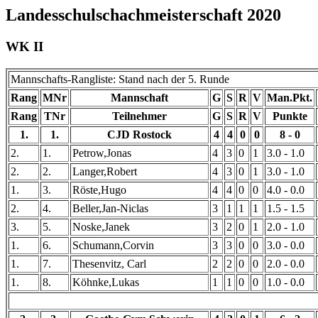
Landesschulschachmeisterschaft 2020
WK II
Mannschafts-Rangliste: Stand nach der 5. Runde
Rang
MNr
Mannschaft
G
S
R
V
Man.Pkt.
Rang
TNr
Teilnehmer
G
S
R
V
Punkte
1.
1.
CJD Rostock
4
4
0
0
8 - 0
2.
1.
Petrow,Jonas
4
3
0
1
3.0 - 1.0
2.
2.
Langer,Robert
4
3
0
1
3.0 - 1.0
1.
3.
Röste,Hugo
4
4
0
0
4.0 - 0.0
2.
4.
Beller,Jan-Niclas
3
1
1
1
1.5 - 1.5
3.
5.
Noske,Janek
3
2
0
1
2.0 - 1.0
1.
6.
Schumann,Corvin
3
3
0
0
3.0 - 0.0
1.
7.
Thesenvitz, Carl
2
2
0
0
2.0 - 0.0
1.
8.
Köhnke,Lukas
1
1
0
0
1.0 - 0.0