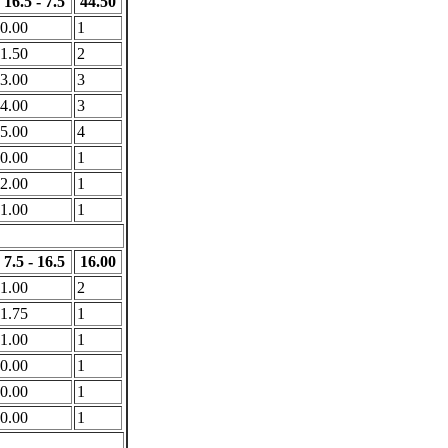
16.5 - 7.5
44.50
0.00
1
1.50
2
3.00
3
4.00
3
5.00
4
0.00
1
2.00
1
1.00
1
7.5 - 16.5
16.00
1.00
2
1.75
1
1.00
1
0.00
1
0.00
1
0.00
1