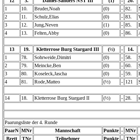
12
3.
Daniel-Sanders NST III
(1)
-
20.
1
10.
Bruder,Noah
(0)
-
82.
2
11.
Schulz,Elias
(0)
-
83.
3
12.
Jung,Neven
(1)
-
85.
4
13.
Felten,Abby
(0)
-
86.
13
19.
Kletterrose Burg Stargard III
(½)
-
14.
1
78.
Sohrweide,Dimitri
(0)
-
58.
2
79.
Meincke,Ben
(0)
-
60.
3
80.
Koseleck,Jascha
(0)
-
59.
4
81.
Rode,Matteo
(½)
-
121
14
18.
Kletterrose Burg Stargard II
(½)
-
28.
Paarungsliste der 4. Runde
PaarN
MNr
Mannschaft
Punkte
-
MNr
Brett
TNr
Teilnehmer
Punkte
-
TNr