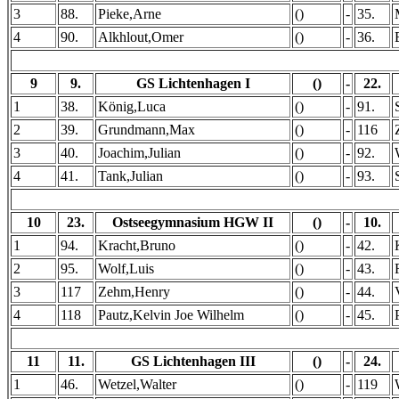
3
88.
Pieke,Arne
()
-
35.
4
90.
Alkhlout,Omer
()
-
36.
9
9.
GS Lichtenhagen I
()
-
22.
1
38.
König,Luca
()
-
91.
2
39.
Grundmann,Max
()
-
116
3
40.
Joachim,Julian
()
-
92.
4
41.
Tank,Julian
()
-
93.
10
23.
Ostseegymnasium HGW II
()
-
10.
1
94.
Kracht,Bruno
()
-
42.
2
95.
Wolf,Luis
()
-
43.
3
117
Zehm,Henry
()
-
44.
4
118
Pautz,Kelvin Joe Wilhelm
()
-
45.
11
11.
GS Lichtenhagen III
()
-
24.
1
46.
Wetzel,Walter
()
-
119