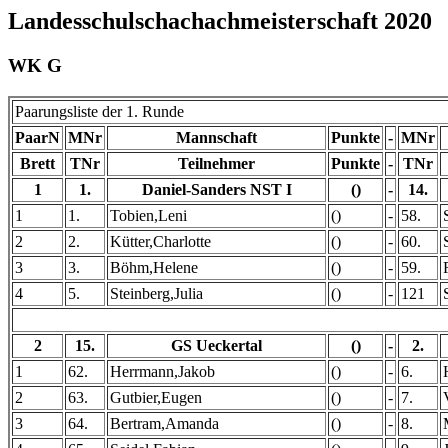
Landesschulschachachmeisterschaft 2020
WK G
Paarungsliste der 1. Runde
PaarN
MNr
Mannschaft
Punkte
-
MNr
Brett
TNr
Teilnehmer
Punkte
-
TNr
1
1.
Daniel-Sanders NST I
()
-
14.
1
1.
Tobien,Leni
()
-
58.
2
2.
Kütter,Charlotte
()
-
60.
3
3.
Böhm,Helene
()
-
59.
4
5.
Steinberg,Julia
()
-
121
2
15.
GS Ueckertal
()
-
2.
1
62.
Herrmann,Jakob
()
-
6.
2
63.
Gutbier,Eugen
()
-
7.
3
64.
Bertram,Amanda
()
-
8.