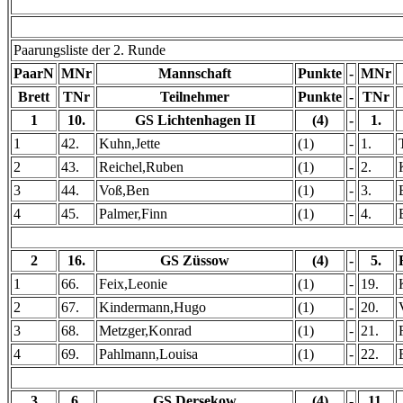
Paarungsliste der 2. Runde
PaarN
MNr
Mannschaft
Punkte
-
MNr
Brett
TNr
Teilnehmer
Punkte
-
TNr
1
10.
GS Lichtenhagen II
(4)
-
1.
1
42.
Kuhn,Jette
(1)
-
1.
2
43.
Reichel,Ruben
(1)
-
2.
3
44.
Voß,Ben
(1)
-
3.
4
45.
Palmer,Finn
(1)
-
4.
2
16.
GS Züssow
(4)
-
5.
1
66.
Feix,Leonie
(1)
-
19.
2
67.
Kindermann,Hugo
(1)
-
20.
3
68.
Metzger,Konrad
(1)
-
21.
4
69.
Pahlmann,Louisa
(1)
-
22.
3
6.
GS Dersekow
(4)
-
11.