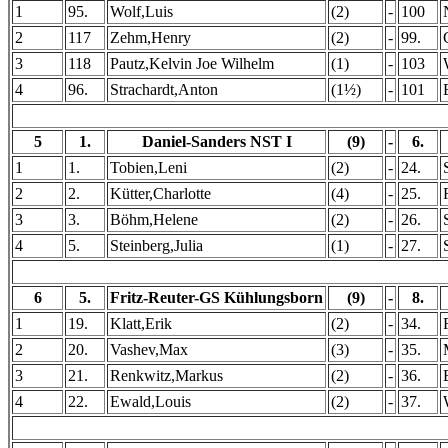
1
95.
Wolf,Luis
(2)
-
100
2
117
Zehm,Henry
(2)
-
99.
3
118
Pautz,Kelvin Joe Wilhelm
(1)
-
103
4
96.
Strachardt,Anton
(1½)
-
101
5
1.
Daniel-Sanders NST I
(9)
-
6.
1
1.
Tobien,Leni
(2)
-
24.
2
2.
Kütter,Charlotte
(4)
-
25.
3
3.
Böhm,Helene
(2)
-
26.
4
5.
Steinberg,Julia
(1)
-
27.
6
5.
Fritz-Reuter-GS Kühlungsborn
(9)
-
8.
1
19.
Klatt,Erik
(2)
-
34.
2
20.
Vashev,Max
(3)
-
35.
3
21.
Renkwitz,Markus
(2)
-
36.
4
22.
Ewald,Louis
(2)
-
37.