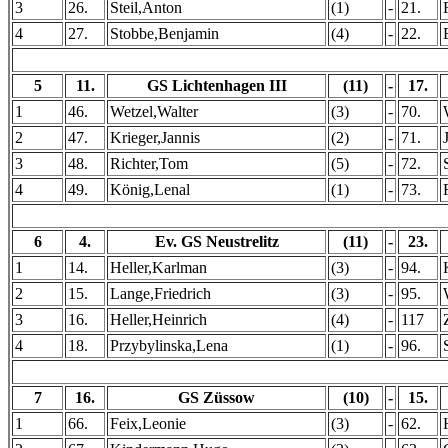
3
26.
Steil,Anton
(1)
-
21.
4
27.
Stobbe,Benjamin
(4)
-
22.
5
11.
GS Lichtenhagen III
(11)
-
17.
1
46.
Wetzel,Walter
(3)
-
70.
2
47.
Krieger,Jannis
(2)
-
71.
3
48.
Richter,Tom
(5)
-
72.
4
49.
König,Lenal
(1)
-
73.
6
4.
Ev. GS Neustrelitz
(11)
-
23.
1
14.
Heller,Karlman
(3)
-
94.
2
15.
Lange,Friedrich
(3)
-
95.
3
16.
Heller,Heinrich
(4)
-
117
4
18.
Przybylinska,Lena
(1)
-
96.
7
16.
GS Züssow
(10)
-
15.
1
66.
Feix,Leonie
(3)
-
62.