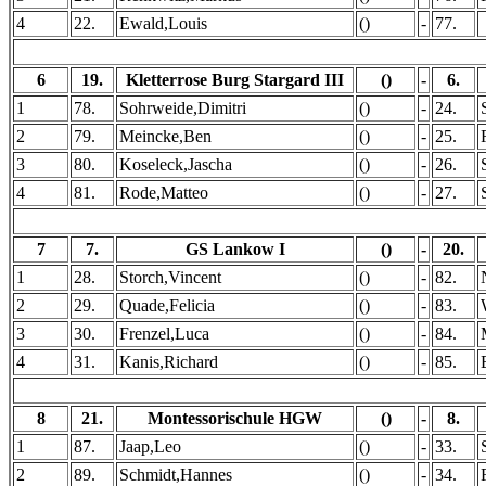
4
22.
Ewald,Louis
()
-
77.
6
19.
Kletterrose Burg Stargard III
()
-
6.
1
78.
Sohrweide,Dimitri
()
-
24.
2
79.
Meincke,Ben
()
-
25.
3
80.
Koseleck,Jascha
()
-
26.
4
81.
Rode,Matteo
()
-
27.
7
7.
GS Lankow I
()
-
20.
1
28.
Storch,Vincent
()
-
82.
2
29.
Quade,Felicia
()
-
83.
3
30.
Frenzel,Luca
()
-
84.
4
31.
Kanis,Richard
()
-
85.
8
21.
Montessorischule HGW
()
-
8.
1
87.
Jaap,Leo
()
-
33.
2
89.
Schmidt,Hannes
()
-
34.