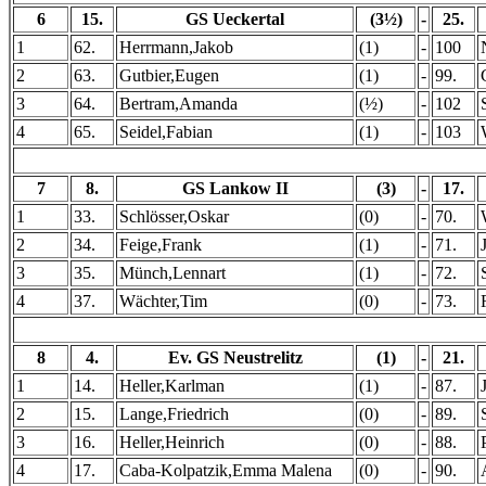
6
15.
GS Ueckertal
(3½)
-
25.
1
62.
Herrmann,Jakob
(1)
-
100
2
63.
Gutbier,Eugen
(1)
-
99.
3
64.
Bertram,Amanda
(½)
-
102
4
65.
Seidel,Fabian
(1)
-
103
7
8.
GS Lankow II
(3)
-
17.
1
33.
Schlösser,Oskar
(0)
-
70.
2
34.
Feige,Frank
(1)
-
71.
3
35.
Münch,Lennart
(1)
-
72.
4
37.
Wächter,Tim
(0)
-
73.
8
4.
Ev. GS Neustrelitz
(1)
-
21.
1
14.
Heller,Karlman
(1)
-
87.
2
15.
Lange,Friedrich
(0)
-
89.
3
16.
Heller,Heinrich
(0)
-
88.
4
17.
Caba-Kolpatzik,Emma Malena
(0)
-
90.