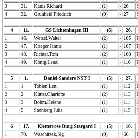
3
31.
Kanis,Richard
(1)
-
26.
4
32.
Grünheid,Friedrich
(0)
-
27.
4
11.
GS Lichtenhagen III
(6)
-
26.
1
46.
Wetzel,Walter
(2)
-
105
2
47.
Krieger,Jannis
(1)
-
107
3
48.
Richter,Tom
(2)
-
108
4
49.
König,Lenal
(1)
-
110
5
1.
Daniel-Sanders NST I
(5)
-
27.
1
1.
Tobien,Leni
(1)
-
112
2
2.
Kütter,Charlotte
(2)
-
113
3
3.
Böhm,Helene
(1)
-
111
4
5.
Steinberg,Julia
(1)
-
115
6
17.
Kletterrose Burg Stargard I
(5)
-
16.
1
70.
Waschitzek,Sig
(0)
-
66.