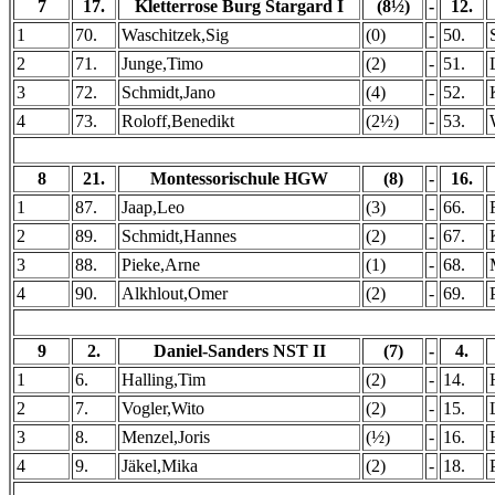
7
17.
Kletterrose Burg Stargard I
(8½)
-
12.
1
70.
Waschitzek,Sig
(0)
-
50.
2
71.
Junge,Timo
(2)
-
51.
3
72.
Schmidt,Jano
(4)
-
52.
4
73.
Roloff,Benedikt
(2½)
-
53.
8
21.
Montessorischule HGW
(8)
-
16.
1
87.
Jaap,Leo
(3)
-
66.
2
89.
Schmidt,Hannes
(2)
-
67.
3
88.
Pieke,Arne
(1)
-
68.
4
90.
Alkhlout,Omer
(2)
-
69.
9
2.
Daniel-Sanders NST II
(7)
-
4.
1
6.
Halling,Tim
(2)
-
14.
2
7.
Vogler,Wito
(2)
-
15.
3
8.
Menzel,Joris
(½)
-
16.
4
9.
Jäkel,Mika
(2)
-
18.