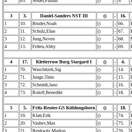
4
65.
Seidel,Fabian
()
-
9.
3
3.
Daniel-Sanders NST III
()
-
16.
1
10.
Bruder,Noah
()
-
66.
2
11.
Schulz,Elias
()
-
67.
3
12.
Jung,Neven
()
-
68.
4
13.
Felten,Abby
()
-
69.
4
17.
Kletterrose Burg Stargard I
()
-
4.
1
70.
Waschitzek,Sig
()
-
14.
2
71.
Junge,Timo
()
-
15.
3
72.
Schmidt,Jano
()
-
16.
4
73.
Roloff,Benedikt
()
-
18.
5
5.
Fritz-Reuter-GS Kühlungsborn
()
-
18.
1
19.
Klatt,Erik
()
-
74.
2
20.
Vashev,Max
()
-
75.
3
21.
Renkwitz,Markus
()
-
76.