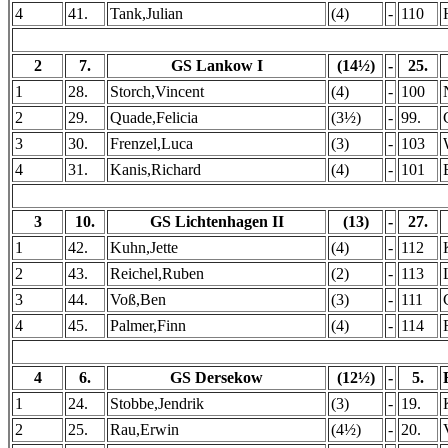
4
41.
Tank,Julian
(4)
-
110
2
7.
GS Lankow I
(14½)
-
25.
1
28.
Storch,Vincent
(4)
-
100
2
29.
Quade,Felicia
(3½)
-
99.
3
30.
Frenzel,Luca
(3)
-
103
4
31.
Kanis,Richard
(4)
-
101
3
10.
GS Lichtenhagen II
(13)
-
27.
1
42.
Kuhn,Jette
(4)
-
112
2
43.
Reichel,Ruben
(2)
-
113
3
44.
Voß,Ben
(3)
-
111
4
45.
Palmer,Finn
(4)
-
114
4
6.
GS Dersekow
(12½)
-
5.
1
24.
Stobbe,Jendrik
(3)
-
19.
2
25.
Rau,Erwin
(4½)
-
20.