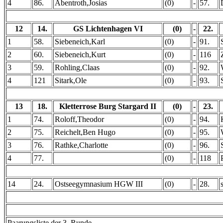
4
86.
Abentroth,Josias
(0)
-
57.
12
14.
GS Lichtenhagen VI
(0)
-
22.
1
58.
Siebeneich,Karl
(0)
-
91.
2
60.
Siebeneich,Kurt
(0)
-
116
3
59.
Rohling,Claas
(0)
-
92.
4
121
Sitark,Ole
(0)
-
93.
13
18.
Kletterrose Burg Stargard II
(0)
-
23.
1
74.
Roloff,Theodor
(0)
-
94.
2
75.
Reichelt,Ben Hugo
(0)
-
95.
3
76.
Rathke,Charlotte
(0)
-
96.
4
77.
(0)
-
118
14
24.
Ostseegymnasium HGW III
(0)
-
28.
Paarungsliste der 3. Runde