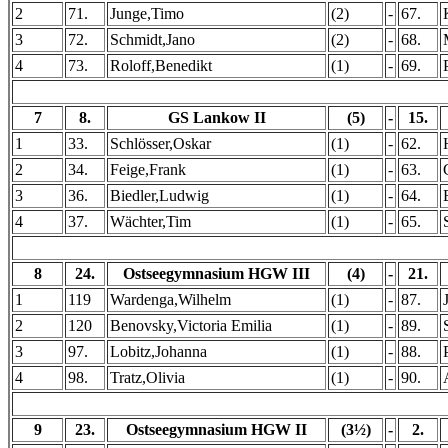
2
71.
Junge,Timo
(2)
-
67.
3
72.
Schmidt,Jano
(2)
-
68.
4
73.
Roloff,Benedikt
(1)
-
69.
7
8.
GS Lankow II
(5)
-
15.
1
33.
Schlösser,Oskar
(1)
-
62.
2
34.
Feige,Frank
(1)
-
63.
3
36.
Biedler,Ludwig
(1)
-
64.
4
37.
Wächter,Tim
(1)
-
65.
8
24.
Ostseegymnasium HGW III
(4)
-
21.
1
119
Wardenga,Wilhelm
(1)
-
87.
2
120
Benovsky,Victoria Emilia
(1)
-
89.
3
97.
Lobitz,Johanna
(1)
-
88.
4
98.
Tratz,Olivia
(1)
-
90.
9
23.
Ostseegymnasium HGW II
(3½)
-
2.