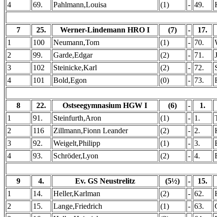
4
69.
Pahlmann,Louisa
(1)
-
49.
7
25.
Werner-Lindemann HRO I
(7)
-
17.
1
100
Neumann,Tom
(1)
-
70.
2
99.
Garde,Edgar
(2)
-
71.
3
102
Steinicke,Karl
(2)
-
72.
4
101
Bold,Egon
(0)
-
73.
8
22.
Ostseegymnasium HGW I
(6)
-
1.
1
91.
Steinfurth,Aron
(1)
-
1.
2
116
Zillmann,Fionn Leander
(2)
-
2.
3
92.
Weigelt,Philipp
(1)
-
3.
4
93.
Schröder,Lyon
(2)
-
4.
9
4.
Ev. GS Neustrelitz
(5½)
-
15.
1
14.
Heller,Karlman
(2)
-
62.
2
15.
Lange,Friedrich
(1)
-
63.