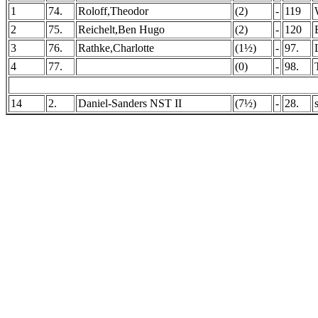
1
74.
Roloff,Theodor
(2)
-
119
2
75.
Reichelt,Ben Hugo
(2)
-
120
3
76.
Rathke,Charlotte
(1½)
-
97.
4
77.
(0)
-
98.
14
2.
Daniel-Sanders NST II
(7½)
-
28.