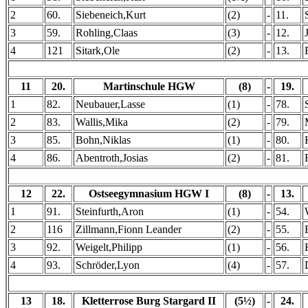
2
60.
Siebeneich,Kurt
(2)
-
11.
3
59.
Rohling,Claas
(3)
-
12.
4
121
Sitark,Ole
(2)
-
13.
11
20.
Martinschule HGW
(8)
-
19.
1
82.
Neubauer,Lasse
(1)
-
78.
2
83.
Wallis,Mika
(2)
-
79.
3
85.
Bohn,Niklas
(1)
-
80.
4
86.
Abentroth,Josias
(2)
-
81.
12
22.
Ostseegymnasium HGW I
(8)
-
13.
1
91.
Steinfurth,Aron
(1)
-
54.
2
116
Zillmann,Fionn Leander
(2)
-
55.
3
92.
Weigelt,Philipp
(1)
-
56.
4
93.
Schröder,Lyon
(4)
-
57.
13
18.
Kletterrose Burg Stargard II
(5½)
-
24.