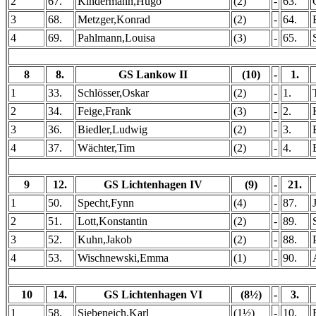
2
67.
Kindermann,Hugo
(2)
-
63.
3
68.
Metzger,Konrad
(2)
-
64.
4
69.
Pahlmann,Louisa
(3)
-
65.
8
8.
GS Lankow II
(10)
-
1.
1
33.
Schlösser,Oskar
(2)
-
1.
2
34.
Feige,Frank
(3)
-
2.
3
36.
Biedler,Ludwig
(2)
-
3.
4
37.
Wächter,Tim
(2)
-
4.
9
12.
GS Lichtenhagen IV
(9)
-
21.
1
50.
Specht,Fynn
(4)
-
87.
2
51.
Lott,Konstantin
(2)
-
89.
3
52.
Kuhn,Jakob
(2)
-
88.
4
53.
Wischnewski,Emma
(1)
-
90.
10
14.
GS Lichtenhagen VI
(8½)
-
3.
1
58.
Siebeneich,Karl
(1½)
-
10.