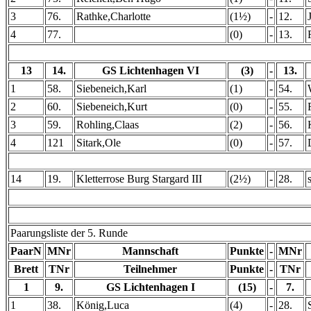
3
76.
Rathke,Charlotte
(1½)
-
12.
4
77.
(0)
-
13.
13
14.
GS Lichtenhagen VI
(3)
-
13.
1
58.
Siebeneich,Karl
(1)
-
54.
2
60.
Siebeneich,Kurt
(0)
-
55.
3
59.
Rohling,Claas
(2)
-
56.
4
121
Sitark,Ole
(0)
-
57.
14
19.
Kletterrose Burg Stargard III
(2½)
-
28.
Paarungsliste der 5. Runde
PaarN
MNr
Mannschaft
Punkte
-
MNr
Brett
TNr
Teilnehmer
Punkte
-
TNr
1
9.
GS Lichtenhagen I
(15)
-
7.
1
38.
König,Luca
(4)
-
28.