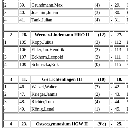
2
39.
Grundmann,Max
(4)
-
29.
3
40.
Joachim,Julian
(3)
-
30.
4
41.
Tank,Julian
(4)
-
31.
2
26.
Werner-Lindemann HRO II
(12)
-
27.
1
105
Kopp,Julius
(3)
-
112
2
106
Ehler,Jan-Hendrik
(2)
-
113
3
107
Eckhorn,Leopold
(3)
-
111
4
109
Schmacka,Erik
(0)
-
115
3
11.
GS Lichtenhagen III
(10)
-
10.
1
46.
Wetzel,Walter
(3)
-
42.
2
47.
Krieger,Jannis
(2)
-
43.
3
48.
Richter,Tom
(4)
-
44.
4
49.
König,Lenal
(1)
-
45.
4
23.
Ostseegymnasium HGW II
(9½)
-
25.