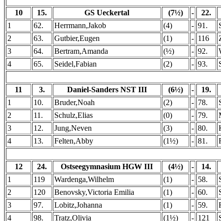
10
15.
GS Ueckertal
(7½)
-
22.
1
62.
Herrmann,Jakob
(4)
-
91.
2
63.
Gutbier,Eugen
(1)
-
116
3
64.
Bertram,Amanda
(½)
-
92.
4
65.
Seidel,Fabian
(2)
-
93.
11
3.
Daniel-Sanders NST III
(6½)
-
19.
1
10.
Bruder,Noah
(2)
-
78.
2
11.
Schulz,Elias
(0)
-
79.
3
12.
Jung,Neven
(3)
-
80.
4
13.
Felten,Abby
(1½)
-
81.
12
24.
Ostseegymnasium HGW III
(4½)
-
14.
1
119
Wardenga,Wilhelm
(1)
-
58.
2
120
Benovsky,Victoria Emilia
(1)
-
60.
3
97.
Lobitz,Johanna
(1)
-
59.
4
98.
Tratz,Olivia
(1½)
-
121