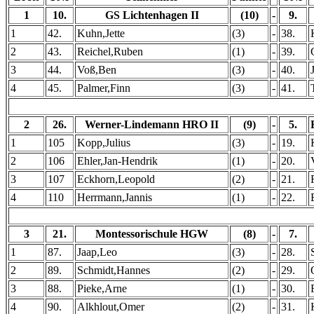
1
10.
GS Lichtenhagen II
(10)
-
9.
1
42.
Kuhn,Jette
(3)
-
38.
2
43.
Reichel,Ruben
(1)
-
39.
3
44.
Voß,Ben
(3)
-
40.
4
45.
Palmer,Finn
(3)
-
41.
2
26.
Werner-Lindemann HRO II
(9)
-
5.
1
105
Kopp,Julius
(3)
-
19.
2
106
Ehler,Jan-Hendrik
(1)
-
20.
3
107
Eckhorn,Leopold
(2)
-
21.
4
110
Herrmann,Jannis
(1)
-
22.
3
21.
Montessorischule HGW
(8)
-
7.
1
87.
Jaap,Leo
(3)
-
28.
2
89.
Schmidt,Hannes
(2)
-
29.
3
88.
Pieke,Arne
(1)
-
30.
4
90.
Alkhlout,Omer
(2)
-
31.