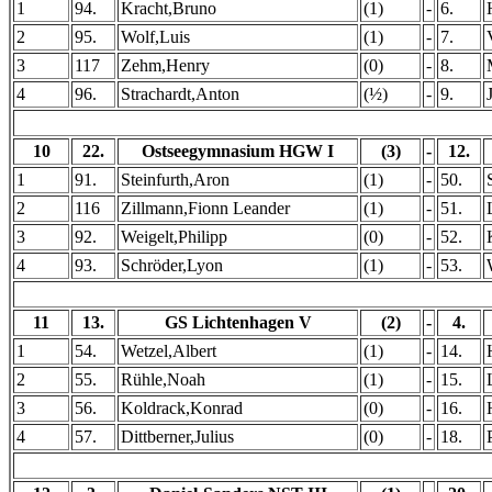
1
94.
Kracht,Bruno
(1)
-
6.
2
95.
Wolf,Luis
(1)
-
7.
3
117
Zehm,Henry
(0)
-
8.
4
96.
Strachardt,Anton
(½)
-
9.
10
22.
Ostseegymnasium HGW I
(3)
-
12.
1
91.
Steinfurth,Aron
(1)
-
50.
2
116
Zillmann,Fionn Leander
(1)
-
51.
3
92.
Weigelt,Philipp
(0)
-
52.
4
93.
Schröder,Lyon
(1)
-
53.
11
13.
GS Lichtenhagen V
(2)
-
4.
1
54.
Wetzel,Albert
(1)
-
14.
2
55.
Rühle,Noah
(1)
-
15.
3
56.
Koldrack,Konrad
(0)
-
16.
4
57.
Dittberner,Julius
(0)
-
18.