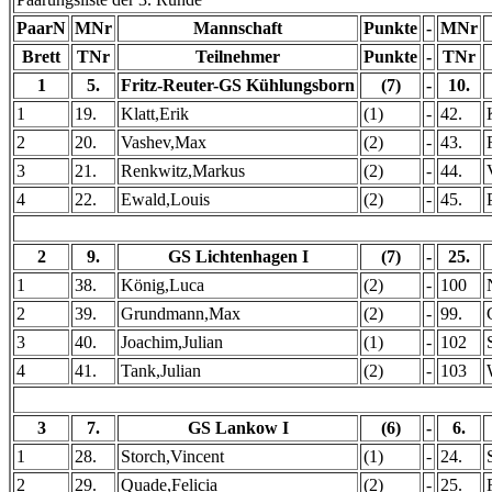
PaarN
MNr
Mannschaft
Punkte
-
MNr
Brett
TNr
Teilnehmer
Punkte
-
TNr
1
5.
Fritz-Reuter-GS Kühlungsborn
(7)
-
10.
1
19.
Klatt,Erik
(1)
-
42.
2
20.
Vashev,Max
(2)
-
43.
3
21.
Renkwitz,Markus
(2)
-
44.
4
22.
Ewald,Louis
(2)
-
45.
2
9.
GS Lichtenhagen I
(7)
-
25.
1
38.
König,Luca
(2)
-
100
2
39.
Grundmann,Max
(2)
-
99.
3
40.
Joachim,Julian
(1)
-
102
4
41.
Tank,Julian
(2)
-
103
3
7.
GS Lankow I
(6)
-
6.
1
28.
Storch,Vincent
(1)
-
24.
2
29.
Quade,Felicia
(2)
-
25.