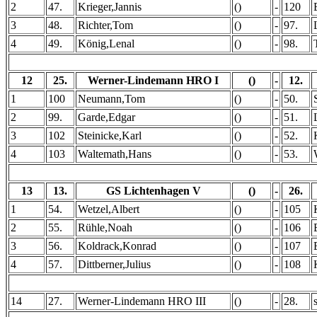
2
47.
Krieger,Jannis
()
-
120
3
48.
Richter,Tom
()
-
97.
4
49.
König,Lenal
()
-
98.
12
25.
Werner-Lindemann HRO I
()
-
12.
1
100
Neumann,Tom
()
-
50.
2
99.
Garde,Edgar
()
-
51.
3
102
Steinicke,Karl
()
-
52.
4
103
Waltemath,Hans
()
-
53.
13
13.
GS Lichtenhagen V
()
-
26.
1
54.
Wetzel,Albert
()
-
105
2
55.
Rühle,Noah
()
-
106
3
56.
Koldrack,Konrad
()
-
107
4
57.
Dittberner,Julius
()
-
108
14
27.
Werner-Lindemann HRO III
()
-
28.