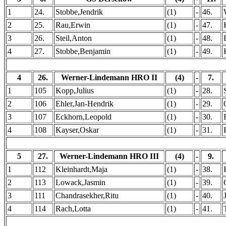
1
24.
Stobbe,Jendrik
(1)
-
46.
2
25.
Rau,Erwin
(1)
-
47.
3
26.
Steil,Anton
(1)
-
48.
4
27.
Stobbe,Benjamin
(1)
-
49.
4
26.
Werner-Lindemann HRO II
(4)
-
7.
1
105
Kopp,Julius
(1)
-
28.
2
106
Ehler,Jan-Hendrik
(1)
-
29.
3
107
Eckhorn,Leopold
(1)
-
30.
4
108
Kayser,Oskar
(1)
-
31.
5
27.
Werner-Lindemann HRO III
(4)
-
9.
1
112
Kleinhardt,Maja
(1)
-
38.
2
113
Lowack,Jasmin
(1)
-
39.
3
111
Chandrasekher,Ritu
(1)
-
40.
4
114
Rach,Lotta
(1)
-
41.