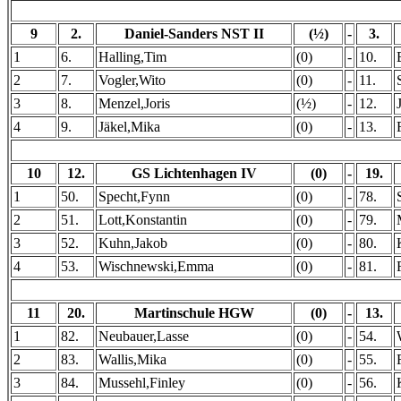
9
2.
Daniel-Sanders NST II
(½)
-
3.
1
6.
Halling,Tim
(0)
-
10.
2
7.
Vogler,Wito
(0)
-
11.
3
8.
Menzel,Joris
(½)
-
12.
4
9.
Jäkel,Mika
(0)
-
13.
10
12.
GS Lichtenhagen IV
(0)
-
19.
1
50.
Specht,Fynn
(0)
-
78.
2
51.
Lott,Konstantin
(0)
-
79.
3
52.
Kuhn,Jakob
(0)
-
80.
4
53.
Wischnewski,Emma
(0)
-
81.
11
20.
Martinschule HGW
(0)
-
13.
1
82.
Neubauer,Lasse
(0)
-
54.
2
83.
Wallis,Mika
(0)
-
55.
3
84.
Mussehl,Finley
(0)
-
56.