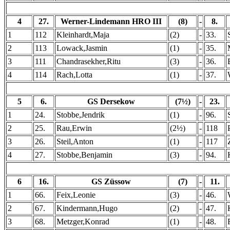
4
27.
Werner-Lindemann HRO III
(8)
-
8.
1
112
Kleinhardt,Maja
(2)
-
33.
2
113
Lowack,Jasmin
(1)
-
35.
3
111
Chandrasekher,Ritu
(3)
-
36.
4
114
Rach,Lotta
(1)
-
37.
5
6.
GS Dersekow
(7½)
-
23.
1
24.
Stobbe,Jendrik
(1)
-
96.
2
25.
Rau,Erwin
(2½)
-
118
3
26.
Steil,Anton
(1)
-
117
4
27.
Stobbe,Benjamin
(3)
-
94.
6
16.
GS Züssow
(7)
-
11.
1
66.
Feix,Leonie
(3)
-
46.
2
67.
Kindermann,Hugo
(2)
-
47.
3
68.
Metzger,Konrad
(1)
-
48.