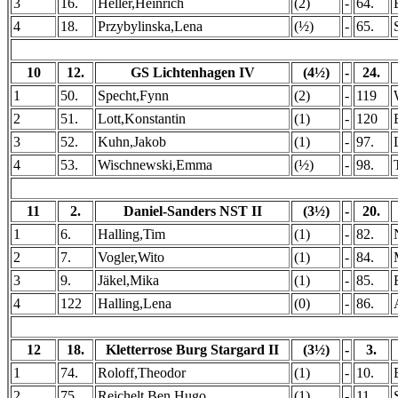
3
16.
Heller,Heinrich
(2)
-
64.
4
18.
Przybylinska,Lena
(½)
-
65.
10
12.
GS Lichtenhagen IV
(4½)
-
24.
1
50.
Specht,Fynn
(2)
-
119
2
51.
Lott,Konstantin
(1)
-
120
3
52.
Kuhn,Jakob
(1)
-
97.
4
53.
Wischnewski,Emma
(½)
-
98.
11
2.
Daniel-Sanders NST II
(3½)
-
20.
1
6.
Halling,Tim
(1)
-
82.
2
7.
Vogler,Wito
(1)
-
84.
3
9.
Jäkel,Mika
(1)
-
85.
4
122
Halling,Lena
(0)
-
86.
12
18.
Kletterrose Burg Stargard II
(3½)
-
3.
1
74.
Roloff,Theodor
(1)
-
10.
2
75.
Reichelt,Ben Hugo
(1)
-
11.