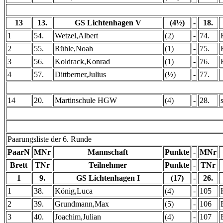
13
13.
GS Lichtenhagen V
(4½)
-
18.
1
54.
Wetzel,Albert
(2)
-
74.
2
55.
Rühle,Noah
(1)
-
75.
3
56.
Koldrack,Konrad
(1)
-
76.
4
57.
Dittberner,Julius
(½)
-
77.
14
20.
Martinschule HGW
(4)
-
28.
Paarungsliste der 6. Runde
PaarN
MNr
Mannschaft
Punkte
-
MNr
Brett
TNr
Teilnehmer
Punkte
-
TNr
1
9.
GS Lichtenhagen I
(17)
-
26.
1
38.
König,Luca
(4)
-
105
2
39.
Grundmann,Max
(5)
-
106
3
40.
Joachim,Julian
(4)
-
107