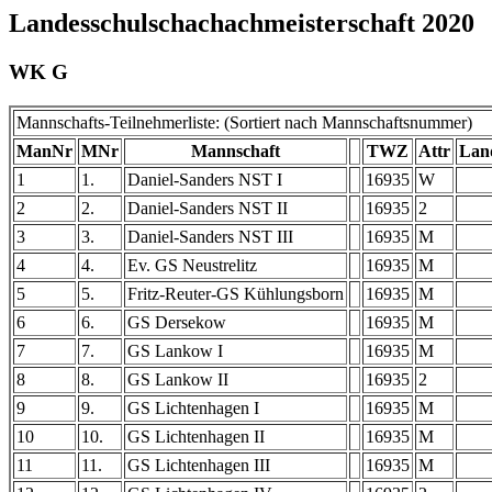
Landesschulschachachmeisterschaft 2020
WK G
Mannschafts-Teilnehmerliste: (Sortiert nach Mannschaftsnummer)
ManNr
MNr
Mannschaft
TWZ
Attr
Lan
1
1.
Daniel-Sanders NST I
16935
W
2
2.
Daniel-Sanders NST II
16935
2
3
3.
Daniel-Sanders NST III
16935
M
4
4.
Ev. GS Neustrelitz
16935
M
5
5.
Fritz-Reuter-GS Kühlungsborn
16935
M
6
6.
GS Dersekow
16935
M
7
7.
GS Lankow I
16935
M
8
8.
GS Lankow II
16935
2
9
9.
GS Lichtenhagen I
16935
M
10
10.
GS Lichtenhagen II
16935
M
11
11.
GS Lichtenhagen III
16935
M