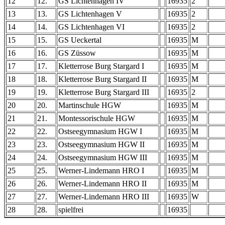
12
12.
GS Lichtenhagen IV
16935
2
13
13.
GS Lichtenhagen V
16935
2
14
14.
GS Lichtenhagen VI
16935
2
15
15.
GS Ueckertal
16935
M
16
16.
GS Züssow
16935
M
17
17.
Kletterrose Burg Stargard I
16935
M
18
18.
Kletterrose Burg Stargard II
16935
M
19
19.
Kletterrose Burg Stargard III
16935
2
20
20.
Martinschule HGW
16935
M
21
21.
Montessorischule HGW
16935
M
22
22.
Ostseegymnasium HGW I
16935
M
23
23.
Ostseegymnasium HGW II
16935
M
24
24.
Ostseegymnasium HGW III
16935
M
25
25.
Werner-Lindemann HRO I
16935
M
26
26.
Werner-Lindemann HRO II
16935
M
27
27.
Werner-Lindemann HRO III
16935
W
28
28.
spielfrei
16935