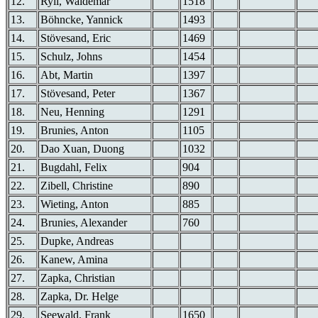
12.
Ryll, Waldemar
1518
13.
Böhncke, Yannick
1493
14.
Stövesand, Eric
1469
15.
Schulz, Johns
1454
16.
Abt, Martin
1397
17.
Stövesand, Peter
1367
18.
Neu, Henning
1291
19.
Brunies, Anton
1105
20.
Dao Xuan, Duong
1032
21.
Bugdahl, Felix
904
22.
Zibell, Christine
890
23.
Wieting, Anton
885
24.
Brunies, Alexander
760
25.
Dupke, Andreas
26.
Kanew, Amina
27.
Zapka, Christian
28.
Zapka, Dr. Helge
29.
Seewald, Frank
1650