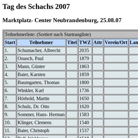
Tag des Schachs 2007
Marktplatz- Center Neubrandenburg, 25.08.07
Teilnehmerliste: (Sortiert nach Startrangliste)
Start
Teilnehmer
Titel
TWZ
Attr
Verein/Ort
La
1.
Schumacher, Albrecht
2035
2.
Onasch, Paul
1879
3.
Mann, Günter
1863
4.
Baier, Karsten
1859
5.
Baumgarten, Thomas
1800
6.
Winkler, Karl
1736
7.
Hörhold, Martin
1650
8.
Schulz, Dr. Otto
1620
9.
Sommer, Hans- Herman
1583
10.
Klinger, Clemens
1540
11.
Baier, Christoph
1537