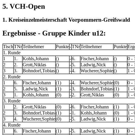
5. VCH-Open
1. Kreiseinzelmeisterschaft Vorpommern-Greifswald
Ergebnisse - Gruppe Kinder u12:
Tisch
TNr
Teilnehmer
Punkte
-
TNr
Teilnehmer
Punkte
Erg
1. Runde
1
1.
Kohls,Johann
()
-
6.
Fischer,Johann
()
0 - 
2
2.
Grott,Niklas
()
-
5.
Ladwig,Nick
()
0 - 
3
3.
Bohndorf,Tobias
()
-
4.
Wucherer,Sophie
()
1 - 
2. Runde
1
6.
Fischer,Johann
(1)
-
4.
Wucherer,Sophie
(0)
0 - 
2
5.
Ladwig,Nick
(1)
-
3.
Bohndorf,Tobias
(1)
1 - 
3
1.
Kohls,Johann
(0)
-
2.
Grott,Niklas
(0)
1 - 
3. Runde
1
2.
Grott,Niklas
(0)
-
6.
Fischer,Johann
(1)
1 - 
2
3.
Bohndorf,Tobias
(1)
-
1.
Kohls,Johann
(0)
1 - 
3
4.
Wucherer,Sophie
(0)
-
5.
Ladwig,Nick
(1)
0 - 
4. Runde
1
6.
Fischer,Johann
(1)
-
5.
Ladwig,Nick
(1)
0 - 