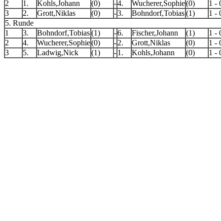
2
1.
Kohls,Johann
(0)
-
4.
Wucherer,Sophie
(0)
1 - 
3
2.
Grott,Niklas
(0)
-
3.
Bohndorf,Tobias
(1)
1 - 
5. Runde
1
3.
Bohndorf,Tobias
(1)
-
6.
Fischer,Johann
(1)
1 - 
2
4.
Wucherer,Sophie
(0)
-
2.
Grott,Niklas
(0)
1 - 
3
5.
Ladwig,Nick
(1)
-
1.
Kohls,Johann
(0)
1 - 