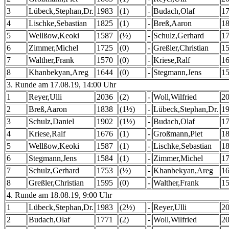
3
Lübeck,Stephan,Dr.
1983
(1)
-
Budach,Olaf
1
4
Lischke,Sebastian
1825
(1)
-
Breß,Aaron
1
5
Wellßow,Keoki
1587
(½)
-
Schulz,Gerhard
1
6
Zimmer,Michel
1725
(0)
-
Greßler,Christian
1
7
Walther,Frank
1570
(0)
-
Kriese,Ralf
1
8
Khanbekyan,Areg
1644
(0)
-
Stegmann,Jens
1
3. Runde am 17.08.19, 14:00 Uhr
1
Reyer,Ulli
2036
(2)
-
Woll,Wilfried
2
2
Breß,Aaron
1838
(1½)
-
Lübeck,Stephan,Dr.
1
3
Schulz,Daniel
1902
(1½)
-
Budach,Olaf
1
4
Kriese,Ralf
1676
(1)
-
Großmann,Piet
1
5
Wellßow,Keoki
1587
(1)
-
Lischke,Sebastian
1
6
Stegmann,Jens
1584
(1)
-
Zimmer,Michel
1
7
Schulz,Gerhard
1753
(½)
-
Khanbekyan,Areg
1
8
Greßler,Christian
1595
(0)
-
Walther,Frank
1
4. Runde am 18.08.19, 9:00 Uhr
1
Lübeck,Stephan,Dr.
1983
(2½)
-
Reyer,Ulli
2
2
Budach,Olaf
1771
(2)
-
Woll,Wilfried
2