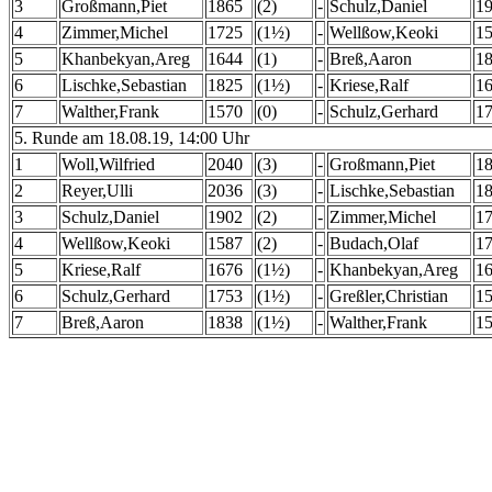
3
Großmann,Piet
1865
(2)
-
Schulz,Daniel
1
4
Zimmer,Michel
1725
(1½)
-
Wellßow,Keoki
1
5
Khanbekyan,Areg
1644
(1)
-
Breß,Aaron
1
6
Lischke,Sebastian
1825
(1½)
-
Kriese,Ralf
1
7
Walther,Frank
1570
(0)
-
Schulz,Gerhard
1
5. Runde am 18.08.19, 14:00 Uhr
1
Woll,Wilfried
2040
(3)
-
Großmann,Piet
1
2
Reyer,Ulli
2036
(3)
-
Lischke,Sebastian
1
3
Schulz,Daniel
1902
(2)
-
Zimmer,Michel
1
4
Wellßow,Keoki
1587
(2)
-
Budach,Olaf
1
5
Kriese,Ralf
1676
(1½)
-
Khanbekyan,Areg
1
6
Schulz,Gerhard
1753
(1½)
-
Greßler,Christian
1
7
Breß,Aaron
1838
(1½)
-
Walther,Frank
1