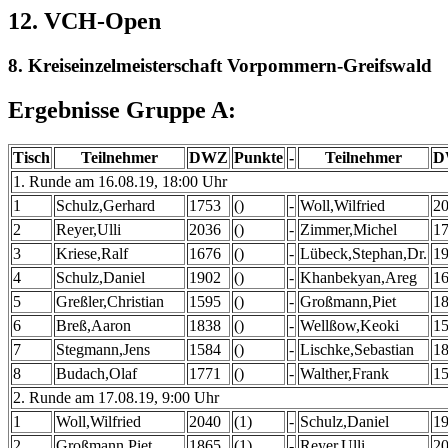
12. VCH-Open
8. Kreiseinzelmeisterschaft Vorpommern-Greifswald
Ergebnisse Gruppe A:
Tisch
Teilnehmer
DWZ
Punkte
-
Teilnehmer
D
1. Runde am 16.08.19, 18:00 Uhr
1
Schulz,Gerhard
1753
()
-
Woll,Wilfried
2
2
Reyer,Ulli
2036
()
-
Zimmer,Michel
1
3
Kriese,Ralf
1676
()
-
Lübeck,Stephan,Dr.
1
4
Schulz,Daniel
1902
()
-
Khanbekyan,Areg
1
5
Greßler,Christian
1595
()
-
Großmann,Piet
1
6
Breß,Aaron
1838
()
-
Wellßow,Keoki
1
7
Stegmann,Jens
1584
()
-
Lischke,Sebastian
1
8
Budach,Olaf
1771
()
-
Walther,Frank
1
2. Runde am 17.08.19, 9:00 Uhr
1
Woll,Wilfried
2040
(1)
-
Schulz,Daniel
1
2
Großmann,Piet
1865
(1)
-
Reyer,Ulli
2