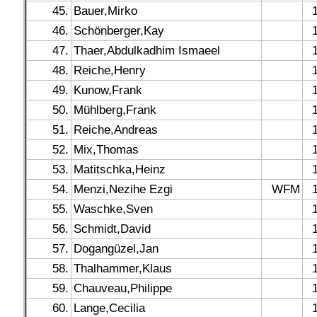
45.
Bauer,Mirko
46.
Schönberger,Kay
47.
Thaer,Abdulkadhim Ismaeel
48.
Reiche,Henry
49.
Kunow,Frank
50.
Mühlberg,Frank
51.
Reiche,Andreas
52.
Mix,Thomas
53.
Matitschka,Heinz
54.
Menzi,Nezihe Ezgi
WFM
55.
Waschke,Sven
56.
Schmidt,David
57.
Dogangüzel,Jan
58.
Thalhammer,Klaus
59.
Chauveau,Philippe
60.
Lange,Cecilia