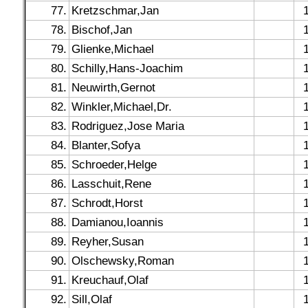
77.
Kretzschmar,Jan
78.
Bischof,Jan
79.
Glienke,Michael
80.
Schilly,Hans-Joachim
81.
Neuwirth,Gernot
82.
Winkler,Michael,Dr.
83.
Rodriguez,Jose Maria
84.
Blanter,Sofya
85.
Schroeder,Helge
86.
Lasschuit,Rene
87.
Schrodt,Horst
88.
Damianou,Ioannis
89.
Reyher,Susan
90.
Olschewsky,Roman
91.
Kreuchauf,Olaf
92.
Sill,Olaf