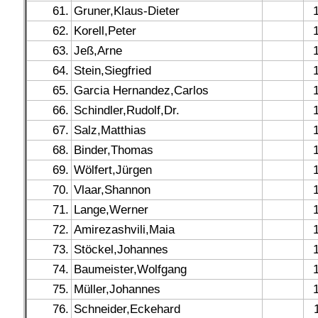
61.
Gruner,Klaus-Dieter
62.
Korell,Peter
63.
Jeß,Arne
64.
Stein,Siegfried
65.
Garcia Hernandez,Carlos
66.
Schindler,Rudolf,Dr.
67.
Salz,Matthias
68.
Binder,Thomas
69.
Wölfert,Jürgen
70.
Vlaar,Shannon
71.
Lange,Werner
72.
Amirezashvili,Maia
73.
Stöckel,Johannes
74.
Baumeister,Wolfgang
75.
Müller,Johannes
76.
Schneider,Eckehard