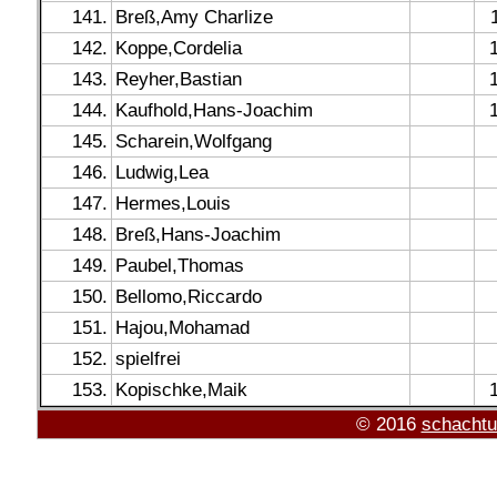
141.
Breß,Amy Charlize
142.
Koppe,Cordelia
143.
Reyher,Bastian
144.
Kaufhold,Hans-Joachim
145.
Scharein,Wolfgang
146.
Ludwig,Lea
147.
Hermes,Louis
148.
Breß,Hans-Joachim
149.
Paubel,Thomas
150.
Bellomo,Riccardo
151.
Hajou,Mohamad
152.
spielfrei
153.
Kopischke,Maik
© 2016
schachtu