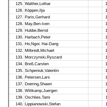
125.
Walther,Lothar
126.
Köppen,Ilja
127.
Paris,Gerhard
128.
May,Ben-Iven
129.
Hubbe,Bernd
130.
Harbach,Peter
131.
Ho,Ngoc Hai-Dang
132.
Milbredt,Michael
133.
Morczynski,Ryszard
134.
Breß,Carsten
135.
Schpeniuk,Valentin
136.
Petersen,Lars
137.
Doering,Shawn
138.
Wittkamp,Juergen
139.
Oschlies,Tami
140.
Lippianowski,Stefan