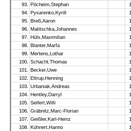
93.
Pöcheim,Stephan
94.
Pysarenko,Kyrill
95.
Breß,Aaron
96.
Matitschka,Johannes
97.
Hüls,Maximilian
98.
Blanter,Marfa
99.
Mertens,Lothar
100.
Schacht,Thomas
101.
Becker,Uwe
102.
Ettrup,Henning
103.
Urbaniak,Andreas
104.
Hentley,Darryl
105.
Seifert,Willi
106.
Gräbnitz,Marc-Florian
107.
Geißler,Karl-Heinz
108.
Kühnert,Hanno