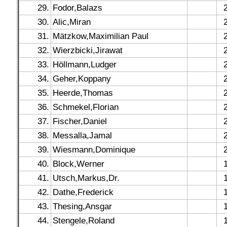
29.
Fodor,Balazs
30.
Alic,Miran
31.
Mätzkow,Maximilian Paul
32.
Wierzbicki,Jirawat
33.
Höllmann,Ludger
34.
Geher,Koppany
35.
Heerde,Thomas
36.
Schmekel,Florian
37.
Fischer,Daniel
38.
Messalla,Jamal
39.
Wiesmann,Dominique
40.
Block,Werner
41.
Utsch,Markus,Dr.
42.
Dathe,Frederick
43.
Thesing,Ansgar
44.
Stengele,Roland