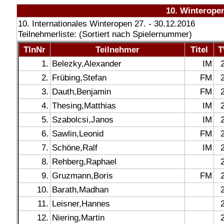
10. Winteropen
10. Internationales Winteropen 27. - 30.12.2016
Teilnehmerliste: (Sortiert nach Spielernummer)
TlnNr
Teilnehmer
Titel
T
1.
Belezky,Alexander
IM
2.
Frübing,Stefan
FM
3.
Dauth,Benjamin
FM
4.
Thesing,Matthias
IM
5.
Szabolcsi,Janos
IM
6.
Sawlin,Leonid
FM
7.
Schöne,Ralf
IM
8.
Rehberg,Raphael
9.
Gruzmann,Boris
FM
10.
Barath,Madhan
11.
Leisner,Hannes
12.
Niering,Martin