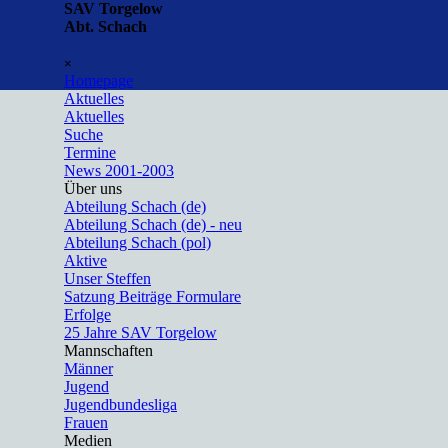
Direkt zum Seiteninhalt
SAV Torgelow
Abt. Schach
Menü überspringen
×
Homepage
Aktuelles
▼
Aktuelles
Suche
Termine
News 2001-2003
Über uns
▼
Abteilung Schach (de)
Abteilung Schach (de) - neu
Abteilung Schach (pol)
Aktive
Unser Steffen
Satzung Beiträge Formulare
Erfolge
25 Jahre SAV Torgelow
Mannschaften
▼
Männer
Jugend
Jugendbundesliga
Frauen
Medien
▼