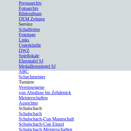
Pressearchiv
Fotoarchiv
Bilderalbum
DEM Zeitung
Service
▼
Schulferien
Feiertage
Links
Unterkünfte
DWZ
Spiellokale
Ehrentafel SJ
Medaillenspiegel SJ
ABC
Schachmeister
Turniere
▼
Vereinseigene
von Abrafaxe bis Zehdenick
Meisterschaften
Ausrichter
Schulschach
▼
Schulschach
Schulschach-Cup Mannschaft
Schulschach-Cup Einzel
Schulschach-Meisterschaften