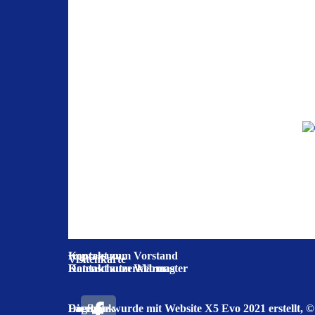
Impressum
Kontakt zum Vorstand
Visitenkarte
Datenschutzerklärung
Kontakt zum Webmaster
Login
Die Seite wurde mit Website X5 Evo 2021 erstellt, ©
Facebook