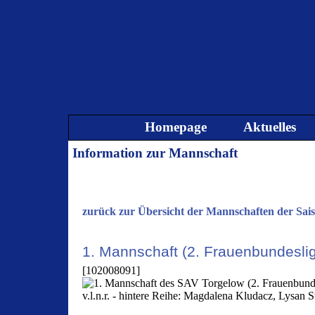
Direkt zum Seiteninhalt
Homepage
Aktuelles
Information zur Mannschaft
zurück zur Übersicht der Mannschaften der Sai
1. Mannschaft (2. Frauenbundesli
[102008091]
v.l.n.r. - hintere Reihe: Magdalena Kludacz, Lysan