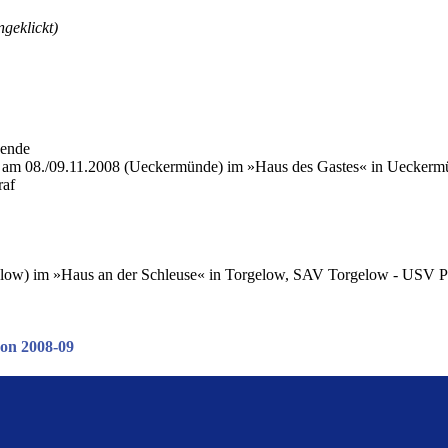
geklickt)
Ost am 08./09.11.2008 (Ueckermünde) im »Haus des Gastes« in Uecke
raf
gelow) im »Haus an der Schleuse« in Torgelow, SAV Torgelow - USV P
son 2008-09