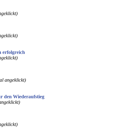
geklickt)
geklickt)
 erfolgreich
geklickt)
l angeklickt)
ür den Wiederaufstieg
ngeklickt)
geklickt)