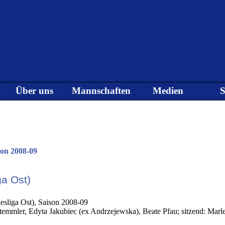
Menü überspringen
Über uns
Mannschaften
Medien
S
▼
▼
▼
son 2008-09
ga Ost)
 Stemmler, Edyta Jakubiec (ex Andrzejewska), Beate Pfau; sitzend: Mar