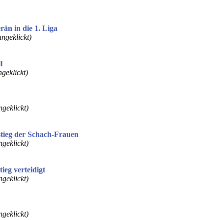
än in die 1. Liga
ngeklickt)
l
geklickt)
geklickt)
fstieg der Schach-Frauen
geklickt)
ieg verteidigt
geklickt)
geklickt)