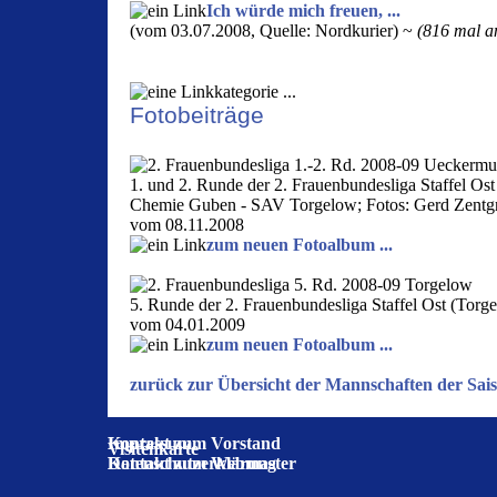
Ich würde mich freuen, ...
(vom 03.07.2008, Quelle: Nordkurier) ~
(816 mal an
Fotobeiträge
1. und 2. Runde der 2. Frauenbundesliga Staffel 
Chemie Guben - SAV Torgelow; Fotos: Gerd Zentg
vom 08.11.2008
zum neuen Fotoalbum ...
5. Runde der 2. Frauenbundesliga Staffel Ost (Tor
vom 04.01.2009
zum neuen Fotoalbum ...
zurück zur Übersicht der Mannschaften der Sai
Impressum
Kontakt zum Vorstand
Visitenkarte
Datenschutzerklärung
Kontakt zum Webmaster