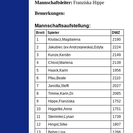
Mannschaftsleiter:
Franziska Hippe
Bemerkungen:
Mannschaftsaufstellung:
Brett
Spieler
DWZ
1
Kludacz,Magdalena
2190
2
Jakubiec (ex Andrzejewska),Edyta
2224
3
Kunze,Kerstin
2149
4
Chlost,Marlena
2139
5
Haack,Karin
1956
6
Pfau,Beate
2110
7
Janotta,Steffi
2027
8
Timme,Karin,Dr.
2085
9
Hippe,Franziska
1752
10
Higgelke,Anne
1751
11
Stemmler,Lysan
1739
12
Hingst,Silke
1807
13
Behm,Lisa
1266