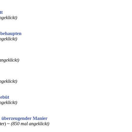
tt
geklickt)
 behaupten
geklickt)
ngeklickt)
geklickt)
debüt
geklickt)
 überzeugender Manier
ter) ~
(850 mal angeklickt)