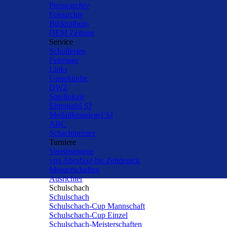
Pressearchiv
Fotoarchiv
Bilderalbum
DEM Zeitung
Service
▼
Schulferien
Feiertage
Links
Unterkünfte
DWZ
Spiellokale
Ehrentafel SJ
Medaillenspiegel SJ
ABC
Schachmeister
Turniere
▼
Vereinseigene
von Abrafaxe bis Zehdenick
Meisterschaften
Ausrichter
Schulschach
▼
Schulschach
Schulschach-Cup Mannschaft
Schulschach-Cup Einzel
Schulschach-Meisterschaften