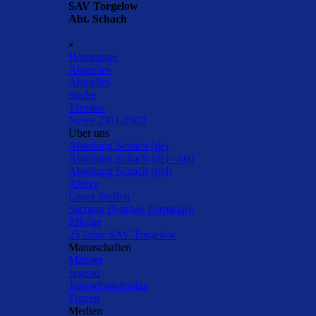
Direkt zum Seiteninhalt
SAV Torgelow
Abt. Schach
Menü überspringen
×
Homepage
Aktuelles
▼
Aktuelles
Suche
Termine
News 2001-2003
Über uns
▼
Abteilung Schach (de)
Abteilung Schach (de) - neu
Abteilung Schach (pol)
Aktive
Unser Steffen
Satzung Beiträge Formulare
Erfolge
25 Jahre SAV Torgelow
Mannschaften
▼
Männer
Jugend
Jugendbundesliga
Frauen
Medien
▼