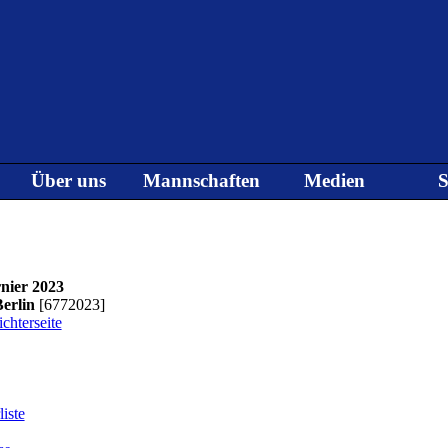
Menü überspringen
Über uns
Mannschaften
Medien
S
▼
▼
▼
nier 2023
Berlin
[6772023]
chterseite
iste