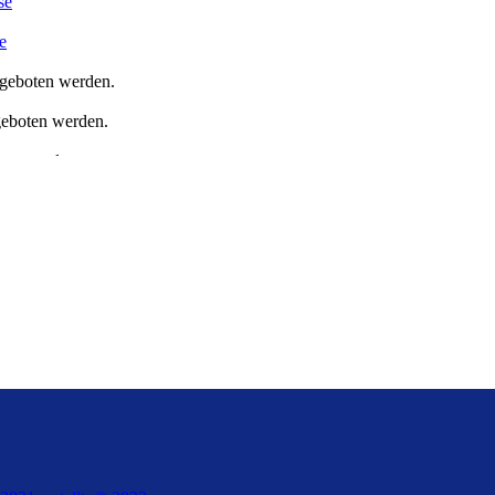
se
e
geboten werden.
eboten werden.
en werden.
nier 2022
Berlin
[6772022]
chterseite
iste
se
e