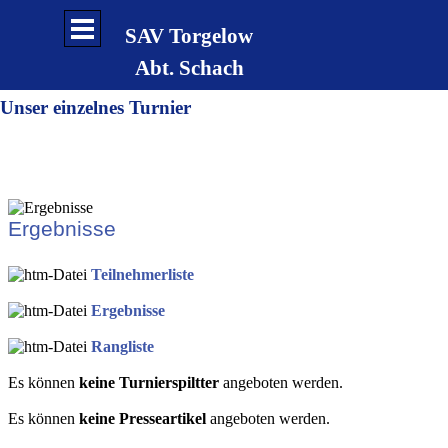
Direkt zum Seiteninhalt
Menü überspringen
SAV Torgelow
Abt. Schach
Unser einzelnes Turnier
Offene
Ergebnisse
Kreiseinzelmeisterschaft
Teilnehmerliste
des Landkreises
Ergebnisse
Vorpommern-Greifswald
Rangliste
im Schnellschach 2014
Es können
keine Turnierspiltter
angeboten werden.
Es können
keine Presseartikel
angeboten werden.
am 30.08.2014 in Eggesin
[5112014]