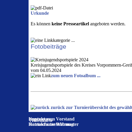
Urkunde
Es können
keine Presseartikel
angeboten werden.
Fotobeiträge
Kreisjugendsportspiele des Kreises Vorpommern-Greif
vom 04.05.2024
zum neuen Fotoalbum ...
zurück zur Turnierübersicht des gewähl
Impressum
Kontakt zum Vorstand
Visitenkarte
Datenschutzerklärung
Kontakt zum Webmaster