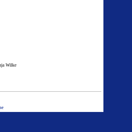
nja Wilke
ne