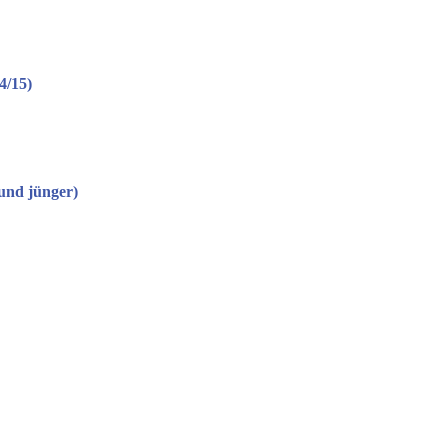
4/15)
 und jünger)