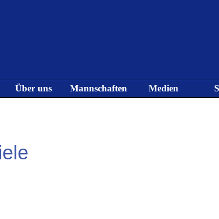
Menü überspringen
Über uns
Mannschaften
Medien
S
▼
▼
▼
iele