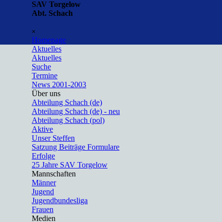
Direkt zum Seiteninhalt
SAV Torgelow
Abt. Schach
Menü überspringen
×
Homepage
Aktuelles
▼
Aktuelles
Suche
Termine
News 2001-2003
Über uns
▼
Abteilung Schach (de)
Abteilung Schach (de) - neu
Abteilung Schach (pol)
Aktive
Unser Steffen
Satzung Beiträge Formulare
Erfolge
25 Jahre SAV Torgelow
Mannschaften
▼
Männer
Jugend
Jugendbundesliga
Frauen
Medien
▼