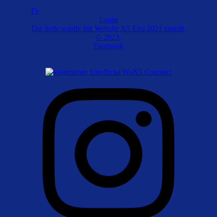
Fotobeiträge
Fb
Login
Die Seite wurde mit Website X5 Evo 2021 erstellt,
VIII. offenes Schulschachturnier des Landkreises Vorpommern -
© 2023.
Greifswald am 10.03.2013 (Teil 1) im Tierpark Ueckermünde; Fotos:
Facebook
Christine und Gerd Zentgraf
vom 10.03.2013
zum neuen Fotoalbum ...
VIII. offenes Schulschachturnier des Landkreises Vorpommern -
Greifswald am 10.03.2013 (Teil 2) im Tierpark Ueckermünde; Fotos:
Christine und Gerd Zentgraf
vom 10.03.2013
zum neuen Fotoalbum ...
VIII. offenes Schulschachturnier des Landkreises Vorpommern -
Greifswald am 10.03.2013 (Teil 3) im Tierpark Ueckermünde; Fotos:
Christine und Gerd Zentgraf
vom 10.03.2013
zum neuen Fotoalbum ...