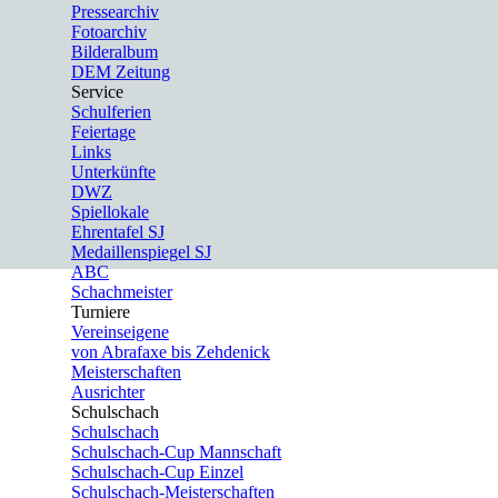
Pressearchiv
Fotoarchiv
Bilderalbum
DEM Zeitung
Service
▼
Schulferien
Feiertage
Links
Unterkünfte
DWZ
Spiellokale
Ehrentafel SJ
Medaillenspiegel SJ
ABC
Schachmeister
Turniere
▼
Vereinseigene
von Abrafaxe bis Zehdenick
Meisterschaften
Ausrichter
Schulschach
▼
Schulschach
Schulschach-Cup Mannschaft
Schulschach-Cup Einzel
Schulschach-Meisterschaften