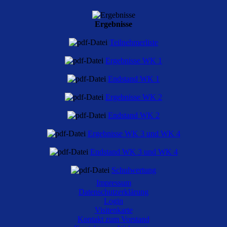
VIII. Tierpark-Turnier für Schulen
Ergebnisse
am 10.03.2013 in Ueckermünde
[5022013]
Teilnehmerliste
Ergebnisse WK 1
Ausschreibung
Endstand WK 1
Ergebnisse WK 2
Endstand WK 2
Ergebnisse WK 3 und WK 4
Endstand WK 3 und WK 4
Schulwertung
Impressum
Datenschutzerklärung
Login
Turniersplitter
Visitenkarte
Kontakt zum Vorstand