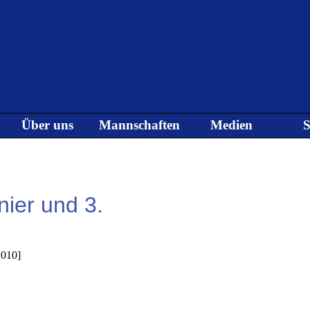
Menü überspringen
Über uns
Mannschaften
Medien
S
▼
▼
▼
nier und 3.
010]