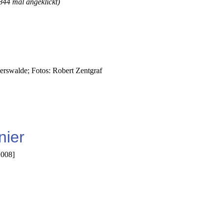
844 mal angeklickt)
erswalde; Fotos: Robert Zentgraf
nier
008]