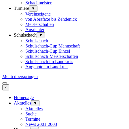
Schachmeister
Turniere
▼
Vereinseigene
von Abrafaxe bis Zehdenick
Meisterschaften
Ausrichter
Schulschach
▼
Schulschach
Schulschach-Cup Mannschaft
Schulschach-Cup Einzel
Schulschach-Meisterschaften
Schulschach im Landkreis
Angebote im Landkreis
Menü überspringen
×
Homepage
Aktuelles
▼
Aktuelles
Suche
Termine
News 2001-2003