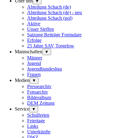
Über uns
▼
Abteilung Schach (de)
Abteilung Schach (de) - neu
Abteilung Schach (pol)
Aktive
Unser Steffen
Satzung Beiträge Formulare
Erfolge
25 Jahre SAV Torgelow
Mannschaften
▼
Männer
Jugend
Jugendbundesliga
Frauen
Medien
▼
Pressearchiv
Fotoarchiv
Bilderalbum
DEM Zeitung
Service
▼
Schulferien
Feiertage
Links
Unterkünfte
DWZ