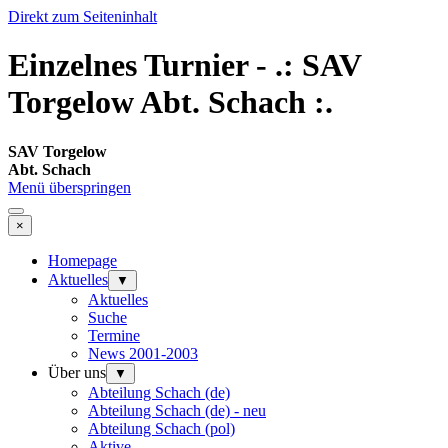
Direkt zum Seiteninhalt
Einzelnes Turnier - .: SAV
Torgelow Abt. Schach :.
SAV Torgelow
Abt. Schach
Menü überspringen
×
Homepage
Aktuelles
▼
Aktuelles
Suche
Termine
News 2001-2003
Über uns
▼
Abteilung Schach (de)
Abteilung Schach (de) - neu
Abteilung Schach (pol)
Aktive