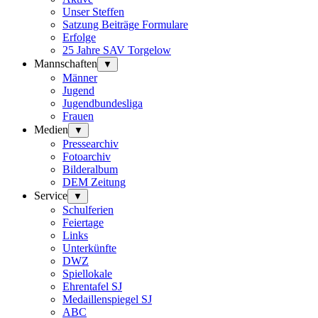
Unser Steffen
Satzung Beiträge Formulare
Erfolge
25 Jahre SAV Torgelow
Mannschaften
▼
Männer
Jugend
Jugendbundesliga
Frauen
Medien
▼
Pressearchiv
Fotoarchiv
Bilderalbum
DEM Zeitung
Service
▼
Schulferien
Feiertage
Links
Unterkünfte
DWZ
Spiellokale
Ehrentafel SJ
Medaillenspiegel SJ
ABC