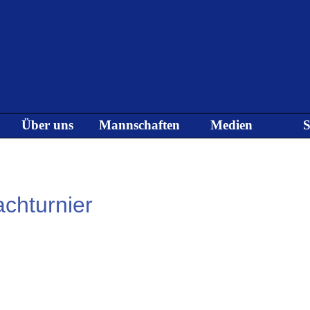
Menü überspringen
Über uns
Mannschaften
Medien
S
▼
▼
▼
chturnier